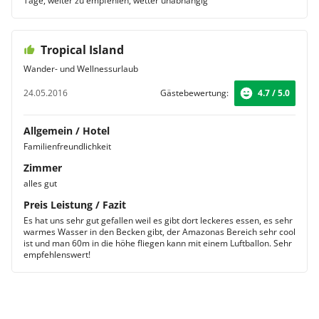
Tage, weiter zu empfehlen, wetter unabhängig
Tropical Island
Wander- und Wellnessurlaub
24.05.2016
Gästebewertung:
4.7 / 5.0
Allgemein / Hotel
Familienfreundlichkeit
Zimmer
alles gut
Preis Leistung / Fazit
Es hat uns sehr gut gefallen weil es gibt dort leckeres essen, es sehr
warmes Wasser in den Becken gibt, der Amazonas Bereich sehr cool
ist und man 60m in die höhe fliegen kann mit einem Luftballon. Sehr
empfehlenswert!