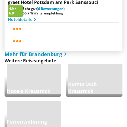
greet Hotel Potsdam am Park Sanssouci
4.9
/
Sehr gut
(6 Bewertungen)
6.0
66.7 %
Weiterempfehlung
Hoteldetails
Mehr für Brandenburg
Weitere Reiseangebote
Kurzurlaub
Hotels Krausnick
Krausnick
Ferienwohnung