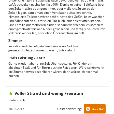
Unser Kind 4 Jahre ist ständig wach geworden, weil es zu warm war.
Luftfeuchtigkeit nachts bei fast 90%. Denke mit einer Belüftung über
den Zelten, wäre es angenehmer, oder vielleicht Strom zu den
Zelten legen, damit man einen Ventilator aufstellen konnte.
Klimatisierte Toiletten wären schön, hatte das Gefühl beim waschen
und Zähneputzen zu ersticken. Tür blieb leider nicht offen stehen.
Eine Familie mit mehreren Kinder ist dann wahrscheinlich komplett
durchgeschwitzt bis alle Kinder gewaschen und fertig sind. Ich würde
jederzeit wieder hin, aber ohne Übernachtung im Zelt.
Zimmer
Im Zelt stand die Luft, ein Ventilator wäre Gold wert
gewesen.Toilettenhäuser zu warm, Luft steht drin.
Preis Leistung / Fazit
Gerne wieder, aber ohne Zelt Übernachtung. Für Kinder ein
absoluter Spaß und für Eltern auch ne Reise wert. Wäre schön wenn
die Zimmer etwas bezahlbarer wären, dann würde ich nochmal
buchen.
Voller Strand und wenig Freiraum
Badeurlaub
10.03.2017
Gästebewertung:
3.2 / 5.0