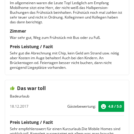
Im allgemeinen waren die Leute Top! Lediglich am Empfang
Mobilhome sitzt eine Herr, der nicht weiß das Halbpension-
Buchungen das Frühstück beinhalten. Frühstück noch mal zahlen ist
sehr teuer und nicht in Ordnung. Kolleginnen und Kollegen haben
das dann berichtigt.
Zimmer
War sehr gut, Weg zum Frühstück mit Bus oder zu Fuß.
Preis Leistung / Fazit
Sehr gut die Abrechnung mit Chip, kein Geld am Strand usw. nötig
aber Kosten im Auge behalten! Auch bei den Kindern. An
Brückentagen od. Feiertagen besser nicht buchen, dann nicht
genügend Liegeplätze vorhanden.
Das war toll
Badeurlaub
18.12.2017
Gästebewertung:
4.8 / 5.0
Preis Leistung / Fazit
Sehr empfehlenswert für einen Kurzurlaub.Die Mobile Homes sind
wirklich toll. Komplett ausgestattet mit allem was man braucht: