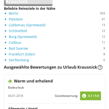
Krausnick
Beliebte Reiseziele in der Nähe
Berlin
503
Potsdam
41
Lübbenau (Spreewald)
13
Schönefeld
12
Burg (Spreewald)
12
Cottbus
11
Bad Saarow
9
Frankfurt (Oder)
8
Senftenberg
6
Ausgewählte Bewertungen zu Urlaub Krausnick
Warm und erholend
Badeurlaub
04.01.2018
Gästebewertung:
4.1 / 5.0
Allgemein / Hotel