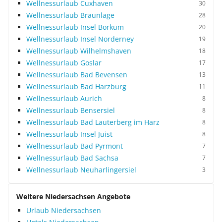
Wellnessurlaub Cuxhaven
30
Wellnessurlaub Braunlage
28
Wellnessurlaub Insel Borkum
20
Wellnessurlaub Insel Norderney
19
Wellnessurlaub Wilhelmshaven
18
Wellnessurlaub Goslar
17
Wellnessurlaub Bad Bevensen
13
Wellnessurlaub Bad Harzburg
11
Wellnessurlaub Aurich
8
Wellnessurlaub Bensersiel
8
Wellnessurlaub Bad Lauterberg im Harz
8
Wellnessurlaub Insel Juist
8
Wellnessurlaub Bad Pyrmont
7
Wellnessurlaub Bad Sachsa
7
Wellnessurlaub Neuharlingersiel
3
Weitere Niedersachsen Angebote
Urlaub Niedersachsen