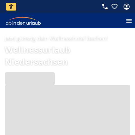
Jetzt günstig dein Wellnesshotel buchen!
Wellnessurlaub
Niedersachsen