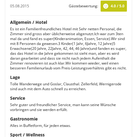
05.08.2015
Gästebewertung:
4.0 / 5.0
Allgemein / Hotel
Es ist ein Familienfreundliches Hotel mit Sehr netten Personal, die
Zimmer sind gross aber üblicherweise abgenutzt.Ich war zum 3ten
mal da und fand es super(KInderanimation, Essen, Service).Wir sind
mit 8 Personen da gewesen.3 Kinder(1 Jahr, 6Jahre, 12 Jahre)5
Erwachsene(20 Jahre, 22Jahre, 42, 44, 46 Jahre)und fanden es super,
das das Hotel in die Jahre gekommen ist sieht man, aber es wird
daran gearbeitet und dass sie nicht nach jedem Aufenthalt die
Zimmer renovieren ist auch klar.Wir kommen wieder, weil einen
besseren Familienurlaub vom Preis-Leistungsverhältnis gibt es nicht.
Lage
Tolle Wanderwege und Goslar, Clausthal. Zellerfeld, Wernigerode
sind auch mit dem Auto schnell zu erreichen.
Service
Sehr guter und freundlicher Service, man kann seine Wünsche
vorbringen und sie werden erfüllt.
Gastronomie
Alles in Buffetform, für jeden etwas.
Sport / Wellness