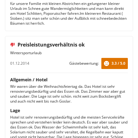
für unsere Familie mit kleinen Abstrichen ein gelungener kleiner
Urlaub im Schnee.gute Wandermöglichkeiten und man kann direkt
am Hotel Schlitten, Poporutscher fahren.Im kleineren Restaurant (
Stoben.) sitz man sehr schön und der Außblick mit schneebedeckten
Bäumen ist herrlich.
Preisleistungsverhältnis ok
Wintersporturlaub
01.12.2014
Gästebewertung:
3.3 / 5.0
Allgemein / Hotel
Wir waren über die Weihnachtsfeiertag da. Das Hotel ist sehr
renovierungsbedürftig und das Essen ok. Das Zimmer war aber gut
und sauber. Die Lage ist sehr schön. nicht weit zum Bocksberglift
und auch nicht weit bis nach Goslar.
Lage
Hotel ist sehr renovierungsbedürftig und die meisten Servicekräfte
sprechen und verstehen leider kein deutsch. Es war aber sauber und
das Essen ok. Das Wasser der Schwimmhalle ist sehr kalt, das
Solarium nicht sauber und sehr veraltet, die Kegelbahn war kaputt
und somit nicht benutzbar. Die Lage hingegen ist sehr gut. Schöne