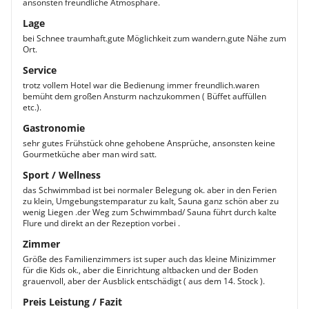
ansonsten freundliche Atmosphäre.
Lage
bei Schnee traumhaft.gute Möglichkeit zum wandern.gute Nähe zum
Ort.
Service
trotz vollem Hotel war die Bedienung immer freundlich.waren
bemüht dem großen Ansturm nachzukommen ( Büffet auffüllen
etc.).
Gastronomie
sehr gutes Frühstück ohne gehobene Ansprüche, ansonsten keine
Gourmetküche aber man wird satt.
Sport / Wellness
das Schwimmbad ist bei normaler Belegung ok. aber in den Ferien
zu klein, Umgebungstemparatur zu kalt, Sauna ganz schön aber zu
wenig Liegen .der Weg zum Schwimmbad/ Sauna führt durch kalte
Flure und direkt an der Rezeption vorbei .
Zimmer
Größe des Familienzimmers ist super auch das kleine Minizimmer
für die Kids ok., aber die Einrichtung altbacken und der Boden
grauenvoll, aber der Ausblick entschädigt ( aus dem 14. Stock ).
Preis Leistung / Fazit