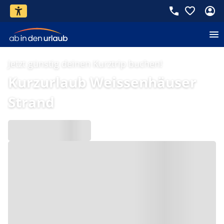
Jetzt günstig deinen Kurztrip buchen!
Kurzurlaub Weissenhäuser
Strand