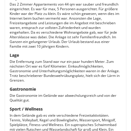
Das 2 Zimmer Appartements von 44 qm war sauber und freundlich
eingerichtet. Es war für max, 5 Personen ausgerichtet. Für größere
Kinder war der Platz zu klein. Es wäre schön gewesen, wenn dies im
Internet beim buchen vermerkt war. Ansonsten die Lage,
Freizeitangebote und Leistungen die im Angebot mit beschrieben
waren, entsprach zur vollsten Zufriedenheit und wurden
eingehalten. Da es verschiedene Wohnangebote gab, war für jede
Altersklasse was dabei. Die Anlage ist sehr Familienfreundlich. Im
Ganzen ein gelungener Urlaub. Der Urlaub bestand aus einer
Familie mit zwei 10 jährigen Kindern.
Lage
Die Entfernung zum Stand war nur ein paar hundert Meter. Zum
nächsten Ort war es fünf Kilometer. Einkaufmöglichkeiten,
Gastronomie und Unterhaltungsmöglichkeiten waren in der Anlage.
Trotz beschriebener Bundeswehrübungsplatz, hielt sich der Lärm in
Grenzen.
Gastronomie
Die Gastronomie im Gelände war abwechslungsreich und von der
Qualität gut.
Sport / Wellness
In dem Gelände gab es viele verschiedene Freizeitaktivitäten.
Tennis, Volleyball, Kegel und Bowlingbahn, Wassersport, Minigolf,
Spielplätze, Fitness und Wellness. Ein suptropisches Schwimmbad
mit vielen Rutschen und Wasselandschaft für groß und Klein, Ein