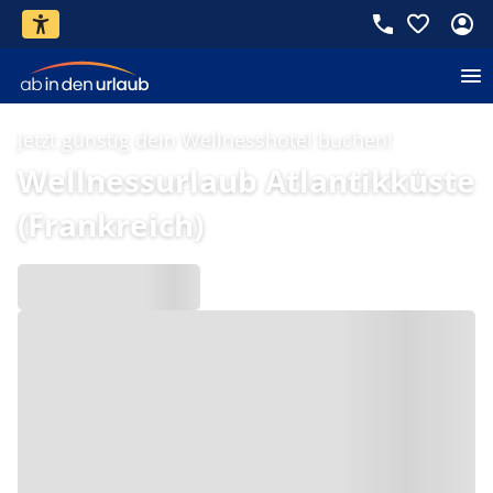
Jetzt günstig dein Wellnesshotel buchen!
Wellnessurlaub Atlantikküste
(Frankreich)