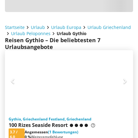
Startseite
Urlaub
Urlaub Europa
Urlaub Griechenland
Urlaub Peloponnes
Urlaub Gythio
Reisen Gythio – Die beliebtesten 7
Urlaubsangebote
Gythio, Griechenland Festland, Griechenland
100 Rizes Seaside Resort
3.7
/
Angemessen
(1 Bewertungen)
6.0
0 %
Weiterempfehlung