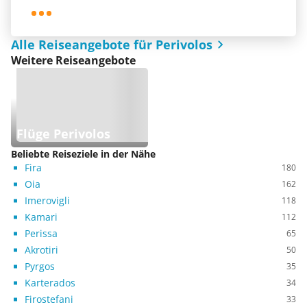
Alle Reiseangebote für Perivolos
Weitere Reiseangebote
Flüge Perivolos
Beliebte Reiseziele in der Nähe
Fira
180
Oia
162
Imerovigli
118
Kamari
112
Perissa
65
Akrotiri
50
Pyrgos
35
Karterados
34
Firostefani
33