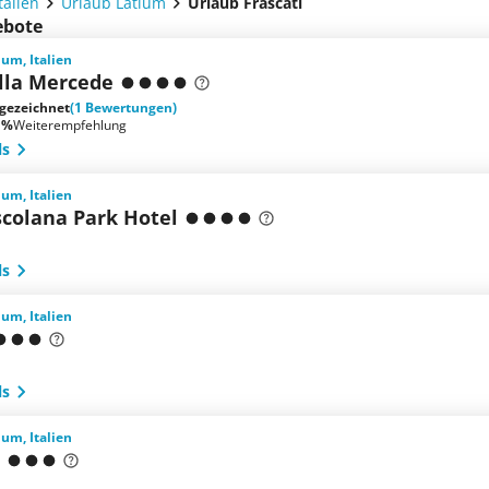
talien
Urlaub Latium
Urlaub Frascati
ebote
ium, Italien
illa Mercede
gezeichnet
(1 Bewertungen)
 %
Weiterempfehlung
ls
ium, Italien
scolana Park Hotel
ls
ium, Italien
ls
ium, Italien