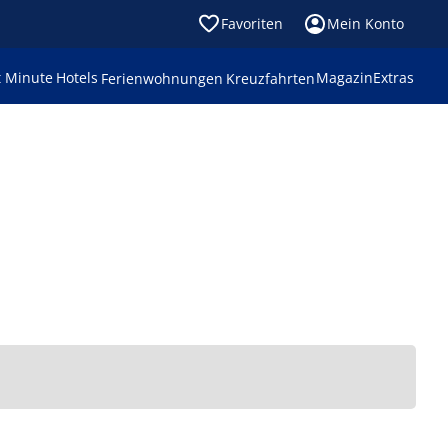
Favoriten
Mein Konto
t Minute
Hotels
Magazin
Extras
Ferienwohnungen
Kreuzfahrten