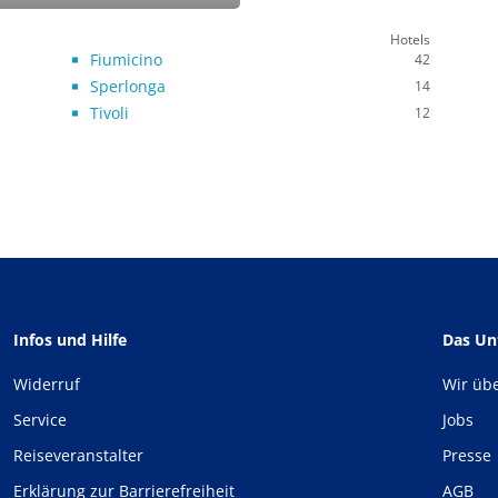
Hotels
Fiumicino
42
Sperlonga
14
Tivoli
12
Infos und Hilfe
Das U
Widerruf
Wir üb
Service
Jobs
Reiseveranstalter
Presse
Erklärung zur Barrierefreiheit
AGB