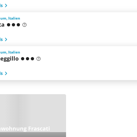
ls
ium, Italien
ta
ls
ium, Italien
eggillo
ls
nwohnung Frascati