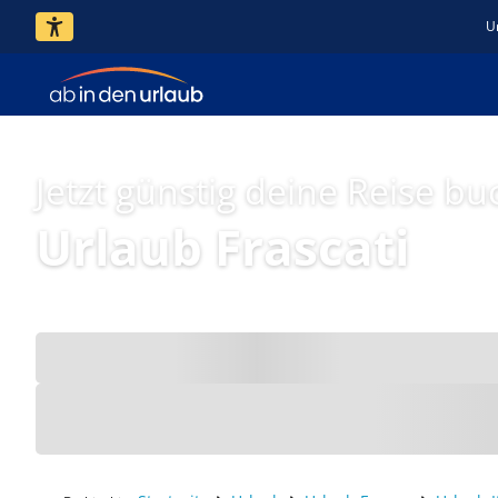
U
Jetzt günstig deine Reise bu
Urlaub Frascati