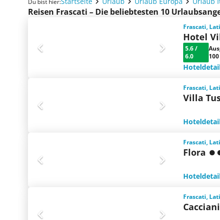
Startseite
Urlaub
Urlaub Europa
Urlaub I
Du bist hier:
Reisen Frascati – Die beliebtesten 10 Urlaubsang
Frascati, Lat
Hotel V
5.6
/
Aus
6.0
100
Hoteldetai
Frascati, Lat
Villa Tu
Hoteldetai
Frascati, Lat
Flora
Hoteldetai
Frascati, Lat
Cacciani