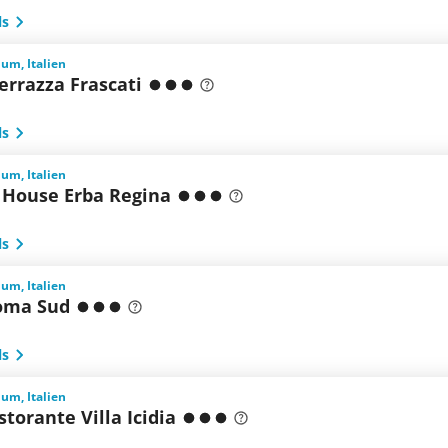
ls
ium, Italien
errazza Frascati
ls
ium, Italien
 House Erba Regina
ls
ium, Italien
oma Sud
ls
ium, Italien
storante Villa Icidia