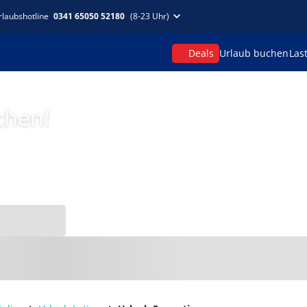
rlaubshotline
0341 65050 52180
(8-23 Uhr)
Deals
Urlaub buchen
Las
chen!