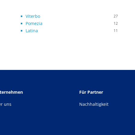
Viterbo
27
Pomezia
12
Latina
11
nternehmen
Für Partner
er uns
Nachhaltigkeit