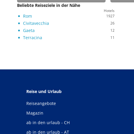
Beliebte Reiseziele in der Nähe
Hotels
Rom
1927
Civitavecchia
26
Gaeta
12
Terracina
11
Reise und Urlaub
Reiseangebote
Magazin
ab in den urlaub - CH
ab in den urlaub - AT