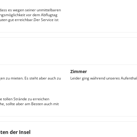
, dass es wegen seiner unmittelbaren
ngsmöglichkeit vor dem Abflugtag
uten gut erreichbar.Der Service ist
Zimmer
en zu mieten. Es steht aber auch zu
Leider ging während unseres Aufenthal
e tollen Strände zu erreichen
he, sollte aber am Besten auch mit
ten der Insel