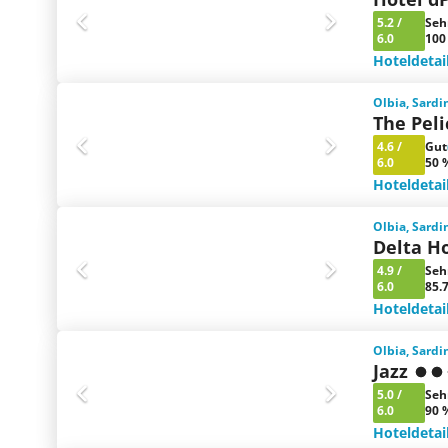
5.2
/
Seh
6.0
100
Hoteldetai
Olbia, Sardin
The Pel
4.6
/
Gut
6.0
50 
Hoteldetai
Olbia, Sardin
Delta Ho
4.9
/
Seh
6.0
85.
Hoteldetai
Olbia, Sardin
Jazz
5.0
/
Seh
6.0
90 
Hoteldetai