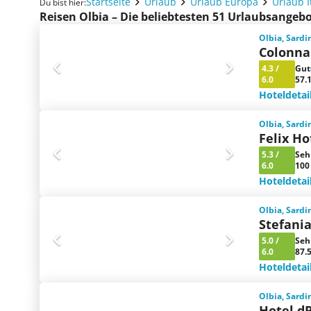
Startseite
Urlaub
Urlaub Europa
Urlaub I
Du bist hier:
Reisen Olbia – Die beliebtesten 51 Urlaubsangeb
Olbia, Sardin
Colonna
4.3
/
Gut
6.0
57.
Hoteldetai
Olbia, Sardin
Felix Ho
5.3
/
Seh
6.0
100
Hoteldetai
Olbia, Sardin
Stefani
5.0
/
Seh
6.0
87.
Hoteldetai
Olbia, Sardin
Hotel dP