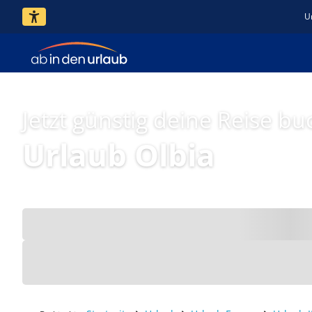
U
Jetzt günstig deine Reise bu
Urlaub Olbia