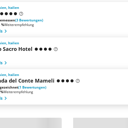
ien, Italien
emessen
(3 Bewertungen)
3 %
Weiterempfehlung
ls
ien, Italien
o Sacro Hotel
ls
ien, Italien
nda del Conte Mameli
gezeichnet
(1 Bewertungen)
 %
Weiterempfehlung
ls