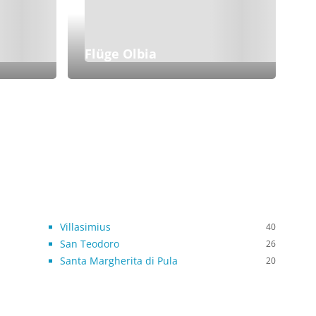
Flüge Olbia
Villasimius
40
San Teodoro
26
Santa Margherita di Pula
20