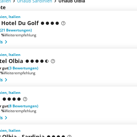
talien
Urlaub Sardinien
Urlaub Olbia
ote
ien, Italien
 Hotel Du Golf
(21 Bewertungen)
1 %
Weiterempfehlung
ls
ien, Italien
tel Olbia
r gut
(3 Bewertungen)
 %
Weiterempfehlung
ls
ien, Italien
a
r gut
(8 Bewertungen)
5 %
Weiterempfehlung
ls
ien, Italien
 Olbia - Sardinia