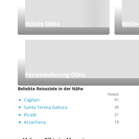
Hotels Olbia
Welln
Ferienwohnung Olbia
Beliebte Reiseziele in der Nähe
Hotels
Cagliari
91
Santa Teresa Gallura
30
Ricadi
21
Arzachena
19