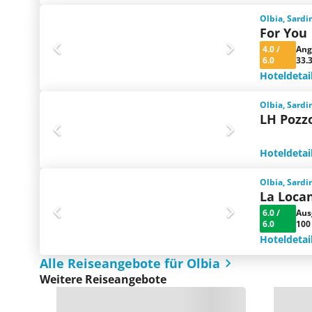
Olbia, Sardin
For You
4.0
/
Ang
6.0
33.
Hoteldetai
Olbia, Sardin
LH Pozz
Hoteldetai
Olbia, Sardin
La Loca
6.0
/
Aus
6.0
100
Hoteldetai
Alle Reiseangebote für Olbia
Weitere Reiseangebote