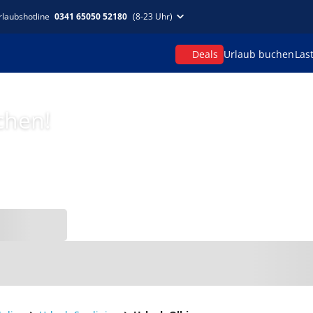
rlaubshotline
0341 65050 52180
(8-23 Uhr)
Deals
Urlaub buchen
Las
chen!