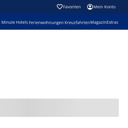
Favoriten
Mein Konto
t Minute
Hotels
Magazin
Extras
Ferienwohnungen
Kreuzfahrten