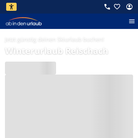
Jetzt günstig deinen Skiurlaub buchen!
Winterurlaub Reischach