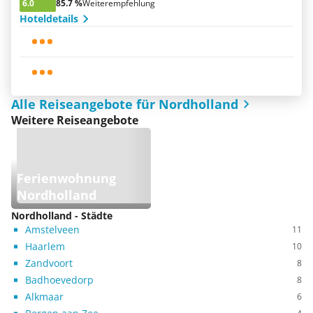
6.0
85.7 %
Weiterempfehlung
Hoteldetails
Alle Reiseangebote für Nordholland
Weitere Reiseangebote
Ferienwohnung
Nordholland
Nordholland - Städte
Amstelveen
11
Haarlem
10
Zandvoort
8
Badhoevedorp
8
Alkmaar
6