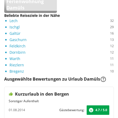
Ferienwohnung
Damüls
Beliebte Reiseziele in der Nähe
Lech
32
Ischgl
29
Galtür
16
Gaschurn
13
Feldkirch
12
Dornbirn
12
Warth
11
Riezlern
11
Bregenz
10
Ausgewählte Bewertungen zu Urlaub Damüls
Kurzurlaub in den Bergen
Sonstiger Aufenthalt
01.08.2014
Gästebewertung:
4.7 / 5.0