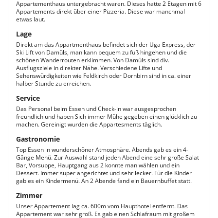
Appartementhaus untergebracht waren. Dieses hatte 2 Etagen mit 6
Appartements direkt über einer Pizzeria. Diese war manchmal
etwas laut.
Lage
Direkt am das Appartmenthaus befindet sich der Uga Express, der
Ski Lift von Damüls, man kann bequem zu fuß hingehen und die
schönen Wanderrouten erklimmen. Von Damüls sind div.
Ausflugsziele in direkter Nähe. Verschiedene Lifte und
Sehenswürdigkeiten wie Feldkirch oder Dornbirn sind in ca. einer
halber Stunde zu erreichen.
Service
Das Personal beim Essen und Check-in war ausgesprochen
freundlich und haben Sich immer Mühe gegeben einen glücklich zu
machen. Gereinigt wurden die Appartesments täglich.
Gastronomie
Top Essen in wunderschöner Atmosphäre. Abends gab es ein 4-
Gänge Menü. Zur Auswahl stand jeden Abend eine sehr große Salat
Bar, Vorsuppe, Hauptgang aus 2 konnte man wählen und ein
Dessert. Immer super angerichtet und sehr lecker. Für die Kinder
gab es ein Kindermenü. An 2 Abende fand ein Bauernbuffet statt.
Zimmer
Unser Appartement lag ca. 600m vom Haupthotel entfernt. Das
Appartement war sehr groß. Es gab einen Schlafraum mit großem