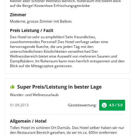
Kleiner aber schöner Wellness-Bereich. Ruheraum mit tollem Blick
auf die Berge! Kostenlose Erfrischungsgetränke
Zimmer
Moderne, grosse Zimmer mit Balkon.
Preis Leistung / Fazit
Das Hotel ist sehr zu empfehlen! Sehr freundliches,
zuvorkommendes Personal! Das Hotel verfuegt ueber eine
hervorragende Kueche, die uns jeden Tag mit den
unterschiedlichsten Köstlichkeiten verwöhnt hat! Der
Wellnessbereich bietet eine Auswahl von mehreren Saunen und
Dampfbädern. Im Ruheraum kann man herrlich entspannen und den
Blick auf die Mittagsspitze geniessen.
Super Preis/Leistung in bester Lage
Wander- und Wellnessurlaub
01.09.2013
Gästebewertung:
4.5 / 5.0
Allgemein / Hotel
Tolles Hotel im schönen Ort Damüls. Das Hotel selber haben wir nur
den Restaurant Bereich gesehen, da wir im ca. 600m entfernten