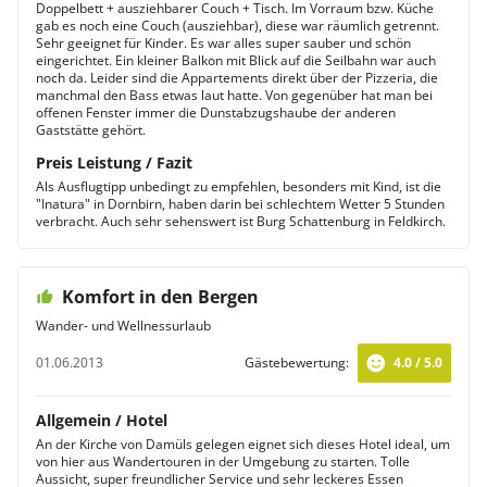
Doppelbett + ausziehbarer Couch + Tisch. Im Vorraum bzw. Küche
gab es noch eine Couch (ausziehbar), diese war räumlich getrennt.
Sehr geeignet für Kinder. Es war alles super sauber und schön
eingerichtet. Ein kleiner Balkon mit Blick auf die Seilbahn war auch
noch da. Leider sind die Appartements direkt über der Pizzeria, die
manchmal den Bass etwas laut hatte. Von gegenüber hat man bei
offenen Fenster immer die Dunstabzugshaube der anderen
Gaststätte gehört.
Preis Leistung / Fazit
Als Ausflugtipp unbedingt zu empfehlen, besonders mit Kind, ist die
"Inatura" in Dornbirn, haben darin bei schlechtem Wetter 5 Stunden
verbracht. Auch sehr sehenswert ist Burg Schattenburg in Feldkirch.
Komfort in den Bergen
Wander- und Wellnessurlaub
01.06.2013
Gästebewertung:
4.0 / 5.0
Allgemein / Hotel
An der Kirche von Damüls gelegen eignet sich dieses Hotel ideal, um
von hier aus Wandertouren in der Umgebung zu starten. Tolle
Aussicht, super freundlicher Service und sehr leckeres Essen