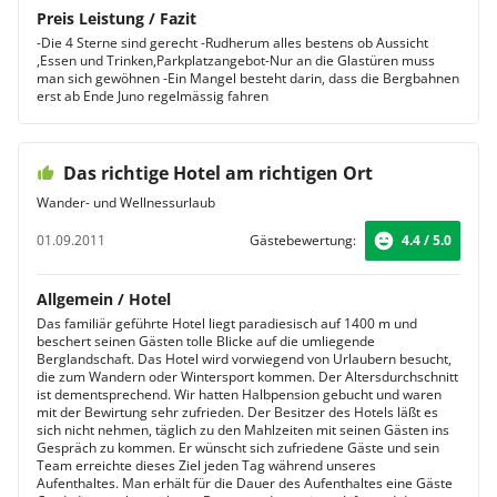
Preis Leistung / Fazit
-Die 4 Sterne sind gerecht -Rudherum alles bestens ob Aussicht
,Essen und Trinken,Parkplatzangebot-Nur an die Glastüren muss
man sich gewöhnen -Ein Mangel besteht darin, dass die Bergbahnen
erst ab Ende Juno regelmässig fahren
Das richtige Hotel am richtigen Ort
Wander- und Wellnessurlaub
01.09.2011
Gästebewertung:
4.4 / 5.0
Allgemein / Hotel
Das familiär geführte Hotel liegt paradiesisch auf 1400 m und
beschert seinen Gästen tolle Blicke auf die umliegende
Berglandschaft. Das Hotel wird vorwiegend von Urlaubern besucht,
die zum Wandern oder Wintersport kommen. Der Altersdurchschnitt
ist dementsprechend. Wir hatten Halbpension gebucht und waren
mit der Bewirtung sehr zufrieden. Der Besitzer des Hotels läßt es
sich nicht nehmen, täglich zu den Mahlzeiten mit seinen Gästen ins
Gespräch zu kommen. Er wünscht sich zufriedene Gäste und sein
Team erreichte dieses Ziel jeden Tag während unseres
Aufenthaltes. Man erhält für die Dauer des Aufenthaltes eine Gäste