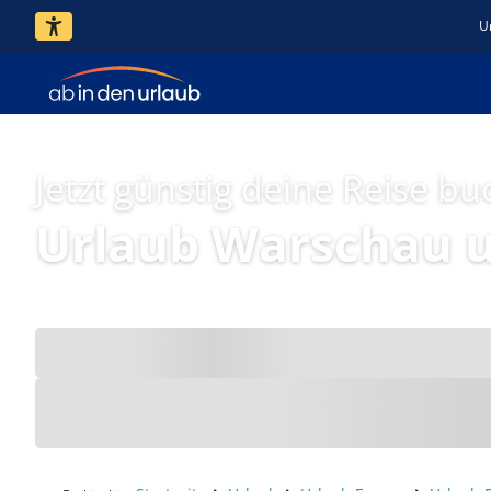
U
Jetzt günstig deine Reise bu
Urlaub Warschau 