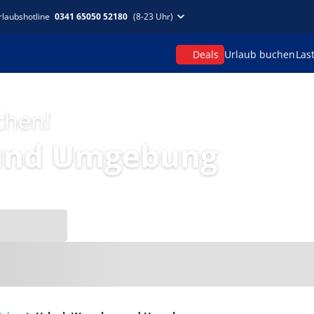
rlaubshotline
0341 65050 52180
(8-23 Uhr)
Deals
Urlaub buchen
Las
chen!
und Umgebung