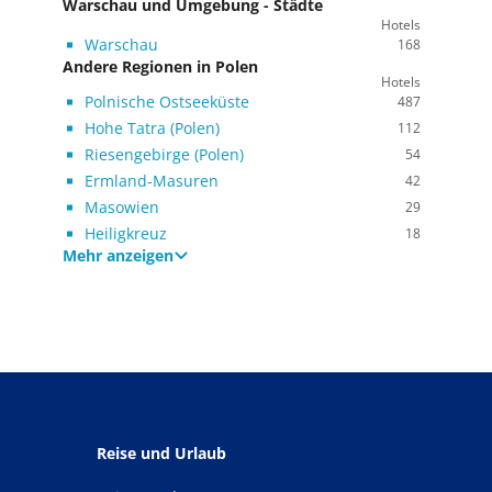
Warschau und Umgebung - Städte
Hotels
Warschau
168
Andere Regionen in Polen
Hotels
Polnische Ostseeküste
487
Hohe Tatra (Polen)
112
Riesengebirge (Polen)
54
Ermland-Masuren
42
Masowien
29
Heiligkreuz
18
Mehr anzeigen
Reise und Urlaub