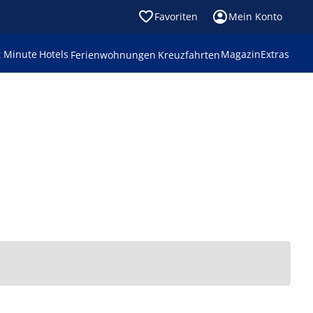
Favoriten
Mein Konto
t Minute
Hotels
Magazin
Extras
Ferienwohnungen
Kreuzfahrten