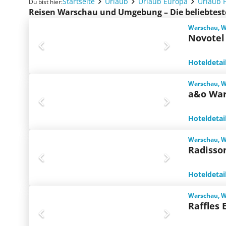
Startseite
Urlaub
Urlaub Europa
Urlaub 
Du bist hier:
Reisen Warschau und Umgebung – Die beliebtest
Warschau, 
Novotel
Hoteldetai
Warschau, 
a&o War
Hoteldetai
Warschau, 
Radisso
Hoteldetai
Warschau, 
Raffles