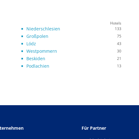
Hotels
Niederschlesien
133
Großpolen
75
Lódz
43
Westpommern
30
Beskiden
21
Podlachien
13
nternehmen
Für Partner