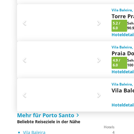
Vila Baleira,
Torre Pr
5.2
/
Seh
6.0
90.
Hoteldetai
Vila Baleira,
Praia D
4.9
/
Seh
6.0
100
Hoteldetai
Vila Baleira,
Vila Bal
Hoteldetai
Mehr für Porto Santo
Beliebte Reiseziele in der Nähe
Hotels
Vila Baleira
4