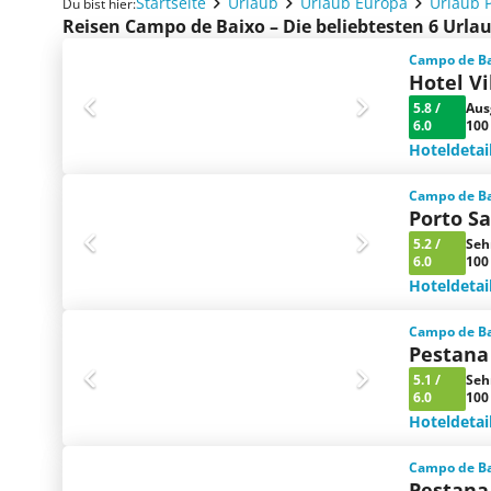
Startseite
Urlaub
Urlaub Europa
Urlaub 
Du bist hier:
Reisen Campo de Baixo – Die beliebtesten 6 Url
Campo de Bai
Hotel Vi
5.8
/
Aus
6.0
100
Hoteldetai
Campo de Bai
Porto S
5.2
/
Seh
6.0
100
Hoteldetai
Campo de Bai
Pestana
5.1
/
Seh
6.0
100
Hoteldetai
Campo de Bai
Pestana