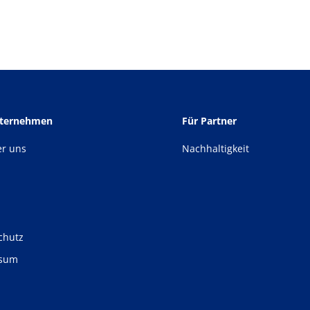
nternehmen
Für Partner
er uns
Nachhaltigkeit
chutz
ssum