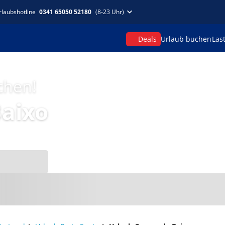
rlaubshotline
0341 65050 52180
(8-23 Uhr)
Deals
Urlaub buchen
Las
chen!
aixo