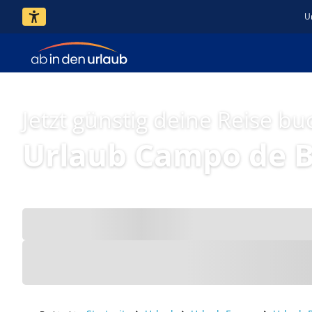
U
Jetzt günstig deine Reise bu
Urlaub Campo de B