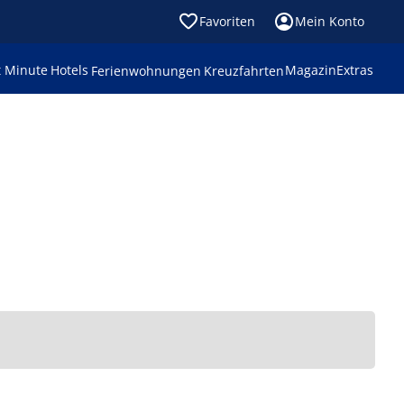
Favoriten
Mein Konto
t Minute
Hotels
Magazin
Extras
Ferienwohnungen
Kreuzfahrten