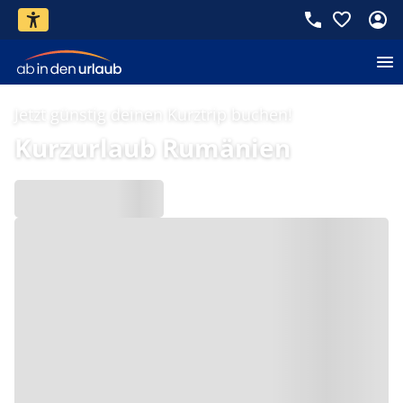
Jetzt günstig deinen Kurztrip buchen!
Kurzurlaub Rumänien