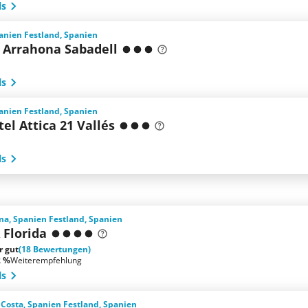
ls
anien Festland, Spanien
l Arrahona Sabadell
ls
anien Festland, Spanien
el Attica 21 Vallés
ls
na, Spanien Festland, Spanien
 Florida
r gut
(18 Bewertungen)
2 %
Weiterempfehlung
ls
a Costa, Spanien Festland, Spanien