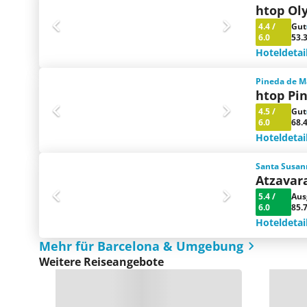
htop Ol
4.4
/
Gut
6.0
53.
Hoteldetai
Pineda de M
htop Pi
4.5
/
Gut
6.0
68.
Hoteldetai
Santa Susan
Atzavar
5.4
/
Aus
6.0
85.
Hoteldetai
Mehr für Barcelona & Umgebung
Weitere Reiseangebote