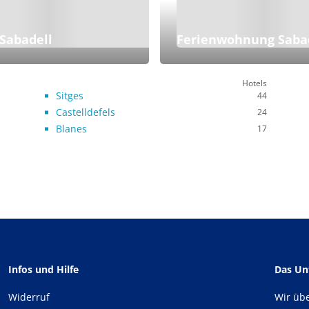
 Sabadell
Ferienwohnung Saba
Hotels
Sitges
44
Castelldefels
24
Blanes
17
Infos und Hilfe
Das U
Widerruf
Wir üb