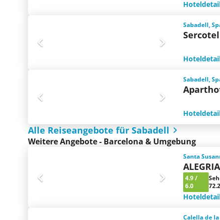
Hoteldetai
Sabadell, Sp
Sercote
Hoteldetai
Sabadell, Sp
Aparthot
Hoteldetai
Alle Reiseangebote für Sabadell
Weitere Angebote - Barcelona & Umgebung
Santa Susan
ALEGRIA
4.9
/
Seh
6.0
72.
Hoteldetai
Calella de l