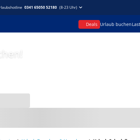
rlaubshotline
0341 65050 52180
(8-23 Uhr)
Deals
Urlaub buchen
Las
chen!