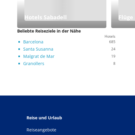
Hotels Sabadell
Flüge
Beliebte Reiseziele in der Nähe
Hotels
Barcelona
685
Santa Susanna
24
Malgrat de Mar
19
Granollers
8
Reise und Urlaub
Reiseangebote