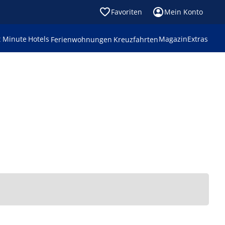
Favoriten
Mein Konto
t Minute
Hotels
Magazin
Extras
Ferienwohnungen
Kreuzfahrten