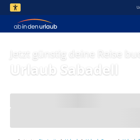
U
Jetzt günstig deine Reise bu
Urlaub Sabadell