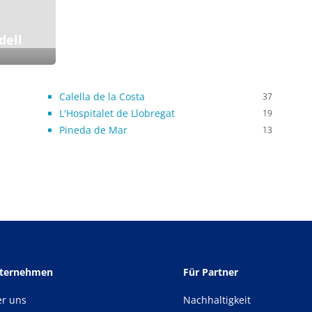
dell
Calella de la Costa
37
L'Hospitalet de Llobregat
19
Pineda de Mar
13
nternehmen
Für Partner
er uns
Nachhaltigkeit