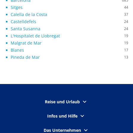
Barcelona
685
Sitges
44
Calella de la Costa
37
Castelldefels
24
Santa Susanna
24
L'Hospitalet de Llobregat
19
Malgrat de Mar
19
Blanes
17
Pineda de Mar
13
Reise und Urlaub
Infos und Hilfe
Das Unternehmen