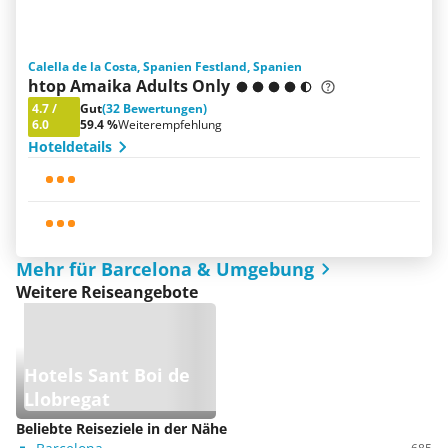
Calella de la Costa, Spanien Festland, Spanien
htop Amaika Adults Only
4.7
/
Gut
(32 Bewertungen)
6.0
59.4 %
Weiterempfehlung
Hoteldetails
Mehr für Barcelona & Umgebung
Weitere Reiseangebote
Hotels Sant Boi de
Llobregat
Beliebte Reiseziele in der Nähe