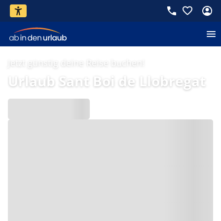
Jetzt günstig deine Reise buchen!
Urlaub Sant Boi de Llobregat