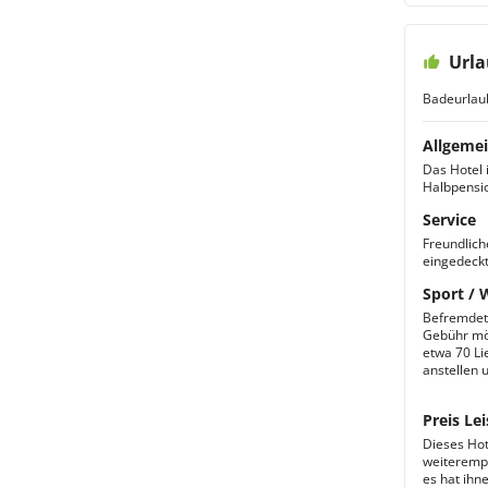
Urla
Badeurlau
Allgemei
Das Hotel 
Halbpensio
Service
Freundlich
eingedeckt
Sport / 
Befremdet 
Gebühr mö
etwa 70 Li
anstellen 
Preis Lei
Dieses Hot
weiterempf
es hat ihne