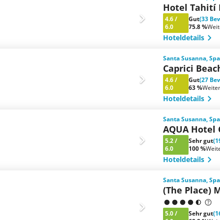
Hotel Tahití
4.6
/
Gut
(33 Be
6.0
75.8 %
Wei
Hoteldetails
Santa Susanna, Spa
Caprici Beac
4.6
/
Gut
(27 Be
6.0
63 %
Weite
Hoteldetails
Santa Susanna, Spa
AQUA Hotel 
5.2
/
Sehr gut
(1
6.0
100 %
Weit
Hoteldetails
Santa Susanna, Spa
(The Place) 
5.0
/
Sehr gut
(1