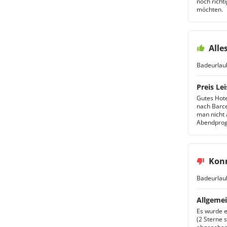
noch richt
möchten.
Alle
Badeurlau
Preis Lei
Gutes Hote
nach Barce
man nicht 
Abendprogr
Konn
Badeurlau
Allgemei
Es wurde e
(2 Sterne 