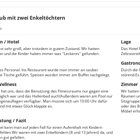
ub mit zwei Enkeltöchtern
b
n / Hotel
Lage
ist sehr groß, aber trotzdem in gutem Zustand. Wir hatten
Das Hotel 
n und die Kinder haben immer was "Leckeres" gefunden.
Zebrastreif
Gastron
es Personal. Ins Restaurant wurde man immer an sauber
Durch die 
e Tische geführt. Speisen wurden immer am Buffet nachgelegt.
störend.Es
Wellness
Zimmer
hat uns, dass die Benutzung des Fitnessraums nur gegen eine
Wir hatten
glich war und das Hallenbad auch!Außerdem waren am Pool nur
Räumen und
egenauflagen verfügbar. Man musste sich um 10:00 Uhr dafür
Sitzgruppe
und mit etwas Glück klappte es.
oder das B
Möbel erha
stung / Fazit
el kann man auf jeden Fall für einen Aufenthalt mit Kindern
ehlen.Wir waren mit zwei Enkelkindern (8 und 13 Jahren) da, und
n gut gefallen.