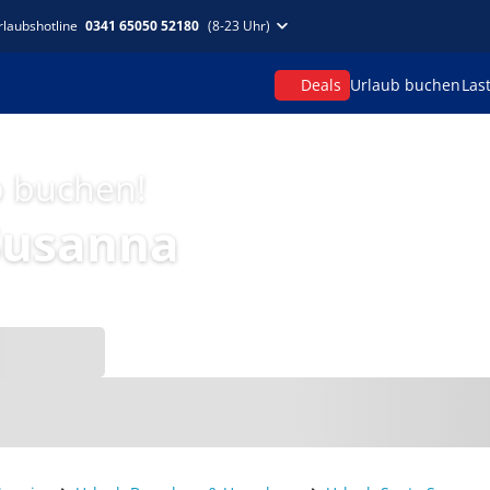
rlaubshotline
0341 65050 52180
(8-23 Uhr)
Deals
Urlaub buchen
Las
p buchen!
Susanna