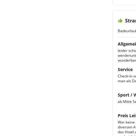
Stra
Badeurlau
Allgemei
leider sch
werdenunte
wunderbar 
Service
Check-in v
man als De
Sport / 
ab Mitte S
Preis Lei
Wer keine 
diversen Ak
das Hotel 