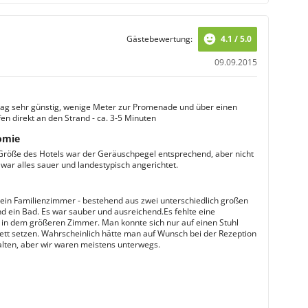
Gästebewertung:
4.1 / 5.0
09.09.2015
lag sehr günstig, wenige Meter zur Promenade und über einen
en direkt an den Strand - ca. 3-5 Minuten
omie
Größe des Hotels war der Geräuschpegel entsprechend, aber nicht
 war alles sauer und landestypisch angerichtet.
 ein Familienzimmer - bestehend aus zwei unterschiedlich großen
 ein Bad. Es war sauber und ausreichend.Es fehlte eine
 in dem größeren Zimmer. Man konnte sich nur auf einen Stuhl
ett setzen. Wahrscheinlich hätte man auf Wunsch bei der Rezeption
lten, aber wir waren meistens unterwegs.