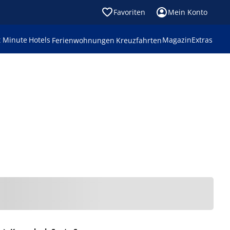
Favoriten
Mein Konto
t Minute
Hotels
Magazin
Extras
Ferienwohnungen
Kreuzfahrten