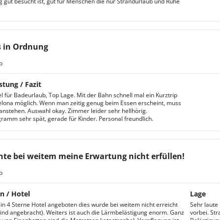
ig gut besucht ist, gut für Menschen die nur Strandurlaub und Ruhe
s in Ordnung
b
stung / Fazit
l für Badeurlaub, Top Lage. Mit der Bahn schnell mal ein Kurztrip
lona möglich. Wenn man zeitig genug beim Essen erscheint, muss
anstehen. Auswahl okay. Zimmer leider sehr hellhörig.
amm sehr spät, gerade für Kinder. Personal freundlich.
te bei weitem meine Erwartung nicht erfüllen!
b
n / Hotel
Lage
in 4 Sterne Hotel angeboten dies wurde bei weitem nicht erreicht
Sehr laute
sind angebracht). Weiters ist auch die Lärmbelästigung enorm. Ganz
vorbei. St