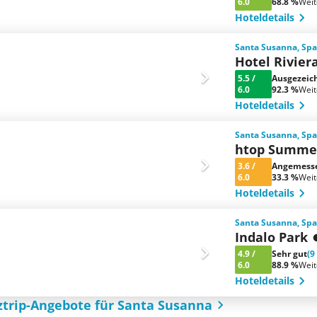
6.0
68.8 %
Wei
Hoteldetails
Santa Susanna, Spa
Hotel Rivier
5.5
/
Ausgezeic
6.0
92.3 %
Wei
Hoteldetails
Santa Susanna, Spa
htop Summe
3.6
/
Angemess
6.0
33.3 %
Wei
Hoteldetails
Santa Susanna, Spa
Indalo Park
4.9
/
Sehr gut
(9
6.0
88.9 %
Wei
Hoteldetails
ztrip-Angebote für Santa Susanna