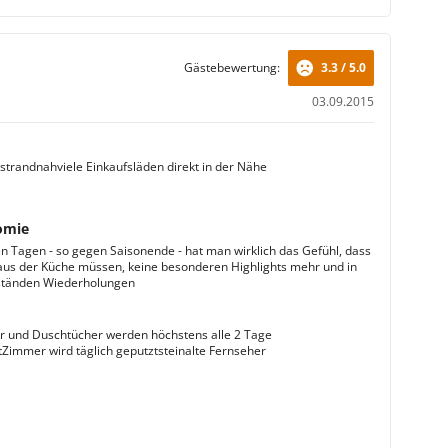
Gästebewertung:
3.3 / 5.0
03.09.2015
 strandnahviele Einkaufsläden direkt in der Nähe
omie
 Tagen - so gegen Saisonende - hat man wirklich das Gefühl, dass
 aus der Küche müssen, keine besonderen Highlights mehr und in
ständen Wiederholungen
 und Duschtücher werden höchstens alle 2 Tage
Zimmer wird täglich geputztsteinalte Fernseher