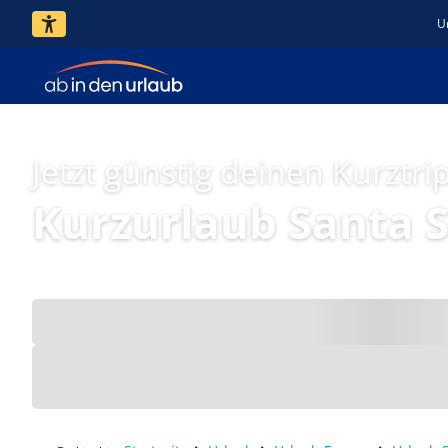
U
Jetzt günstig deinen Kurztri
Kurzurlaub Santa 