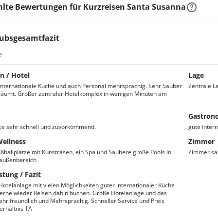
lte Bewertungen für Kurzreisen Santa Susanna
ubsgesamtfazit
e
n / Hotel
Lage
internationale Küche und auch Personal mehrsprachig. Sehr Sauber
Zentrale L
äumt. Großer zentraler Hotelkomplex in wenigen Minuten am
Gastron
ce sehr schnell und zuvorkommend.
gute inter
Wellness
Zimmer
ßballplätze mit Kunstrasen, ein Spa und Saubere große Pools in
Zimmer sau
 außenbereich
stung / Fazit
Hotelanlage mit vielen Möglichkeiten guter internationaler Küche
erne wieder Reisen dahin buchen. Große Hotelanlage und das
ehr freundlich und Mehrsprachig. Schneller Service und Preis
erhältnis 1A