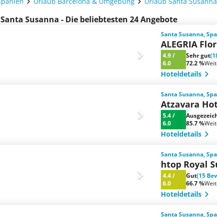
Spanien
Urlaub Barcelona & Umgebung
Urlaub Santa Susanna
 Santa Susanna - Die beliebtesten 24 Angebote
Santa Susanna, Spa
ALEGRIA Flor
4.9
/
Sehr gut
(1
6.0
72.2 %
Wei
Hoteldetails
Santa Susanna, Spa
Atzavara Hot
5.4
/
Ausgezeic
6.0
85.7 %
Wei
Hoteldetails
Santa Susanna, Spa
htop Royal S
4.4
/
Gut
(15 Be
6.0
66.7 %
Wei
Hoteldetails
Santa Susanna, Spa