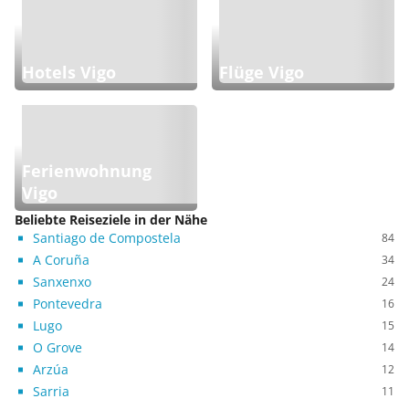
Hotels Vigo
Flüge Vigo
Ferienwohnung
Vigo
Beliebte Reiseziele in der Nähe
Santiago de Compostela
84
A Coruña
34
Sanxenxo
24
Pontevedra
16
Lugo
15
O Grove
14
Arzúa
12
Sarria
11