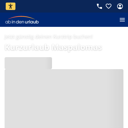
Jetzt günstig deinen Kurztrip buchen!
Kurzurlaub Maspalomas