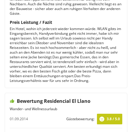
Nachbarn. Auch die Nächte sind ruhig gewesen. Vielleicht liegt es an
der Bauweise - sicher aber auch am ruhigen Verhalten der anderen
Gäste.
Preis Leistung / Fazit
Ein Hotel, wohin ich jederzeit wieder kommen würde. WLAN gibts im
Eingangsbereich, Handyverbindung geht nicht immer, habe ich mir
sagen lassen. Ich selbst will im Urlaub sowieso nicht per Handy
erreichbar sein.Oktober und November sind die idealsten
Reisezeiten. Es ist noch hochsommerlich - aber nicht zu heiß, und
auch an den Abenden ist es nur wenig kühler, sodaß man nur sehr
selten eine Jacke benötigt.Das gomerische Essen, das in den
Restaurants serviert wird, ist tendenziell sehr einfach - wird aber in
unterschiedlicher Qualität serviert. Am besten erkundigt man sich
vorher, wo es den besten Fisch gibt oder die beste Pizza, dann
bleiben einem Enttäuschungen erspart.Das Preis-
Leistungsverhältnis war für uns sehr in Ordnung.
Bewertung Residencial El Llano
Wander- und Wellnessurlaub
01.09.2014
Gästebewertung:
3.8 / 5.0