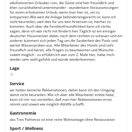
alkoholisierten Urlauber rum, die Gäste sind hier freundlich und
eher zurückhaltend untereinander - wunderbare Voraussetzungen
für einen erholsamen Urlaub, wenn man hier ist, um zu
entspannen.Wie weit die Anlage behindertengerecht ist, kann ich
nicht beurteilen, weil dies für uns kein Kriterium ist, hierher zu
kommen. Auch über die Familienfreundlichkeit kann ich nichts
sagen, denn ich war nicht mit Kindern hier.Täglich ist ein emsiger
deutscher Hausmeister dabei, nach dem rechten zu schauen und ein
anderer kümmert sich jeden Tag um die Sauberkeit des Pools und
wertet Wasserproben aus. Alle Mitarbeiter des Hotels sind sehr
freundlich und bereit, alle Fragen zu beantworten und Wünsche -
soweit möglich - zu erfüllen.Ich war zum 2. Male hier, habe mich
wieder sehr wohl gefühlt und würde wiederkommen.
Lage
-1
Service
wir hatten keinerlei Reklamationen, daher kann ich den Umgang
damit nicht beurteilen. Wie ich aber alle Mitarbeiter erlebt habe,
kann ich mir nur vorstellen, daß man hier Reklamationen ernst
nimmt und soweit wie möglich Abhilfe schafft.
Gastronomie
das Tres Palmeras ist eine reine Wohnanlage ohne Restauration
Sport / Wellness