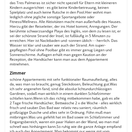
das Tres Palmeras ist sicher nicht speziell für Eltern mit kleineren
Kindern ausgerichtet - es gibt keine Kinderbetreuung, keinen
Spielplatz und auch keine Rutsche in den Pool.Hier wohnt man
lediglich ohne jegliche sonstige Sportangebote oder
Fitness/Wellness. Alle Aktivitäten macht man außerhalb des Hauses.
Hierzu gibt der Reiseleiter, der ins Hotel kommt, Anregungen. Der
berühmte schwarzsandige Playa des Inglès, von dem zu lesen ist, er
sei der schönste Strand der Insel, ist fußläufig in 5 Minuten zu
erreichen. Hier ist Nacktbaden und -sonnen üblich - - herrlich. Das
Wasser ist klar und sauber wie auch der Strand. Am super-
gepflegten Pool ohne Poolbar gibt es immer genug Liegen und
Sonnenschirme. Auflagen erhält man gegen Kaution an der
Rezeption, die Handtücher kann man aus dem Appartement
mitnehmen.
Zimmer
schöne Appartements mit sehr funktionaler Raumaufteilung, alles
da, was man so braucht, genug Steckdosen, Beleuchtung gut.Was
ich sehr angenehm fand, sind die absolut lichtundurchlässigen
Gardinen, sodaß man wirklich in einem dunklen Schlafzimmer
schlafen kann.Wenn ich das richtig mitbekommen habe, gab es alle
2 Tage frische Handtücher, Bettwäsche 2 x die Woche - alles wirklich
frisch und sauber.Das Bad war relativ neu saniert, räumlich
großzügige Dusche und alles sehr in Ordnung. Föhn muß man
mitbringen.Was uns gefehlt hat im Bad sowie im Schlafzimmer und
Eingangsbereich, waren ein paar Haken an der Wand, wo man mal
schnell was hinhängen kann.So ruhig wie die ganze Anlage empfand
ich auch das Appartement. Man bekommt nur wenig mit vom