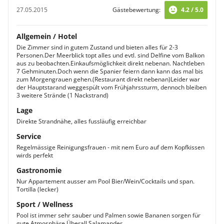
27.05.2015
Gästebewertung:
4.2 / 5.0
Allgemein / Hotel
Die Zimmer sind in gutem Zustand und bieten alles für 2-3
Personen.Der Meerblick topt alles und evtl. sind Delfine vom Balkon
aus zu beobachten.Einkaufsmöglichkeit direkt nebenan. Nachtleben
7 Gehminuten.Doch wenn die Spanier feiern dann kann das mal bis
zum Morgengrauen gehen.(Restaurant direkt nebenan)Leider war
der Hauptstarand weggespült vom Frühjahrssturm, dennoch bleiben
3 weitere Strände (1 Nackstrand)
Lage
Direkte Strandnähe, alles fussläufig erreichbar
Service
Regelmässige Reinigungsfrauen - mit nem Euro auf dem Kopfkissen
wirds perfekt
Gastronomie
Nur Appartement ausser am Pool Bier/Wein/Cocktails und span.
Tortilla (lecker)
Sport / Wellness
Pool ist immer sehr sauber und Palmen sowie Bananen sorgen für
gute Atmosphäre.Überall Salamander.