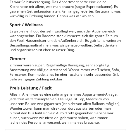
Es war Selbstversorgung. Das Appartment hatte eine kleine
Kitchenette mit allem, was man braucht (sogar Espressokanne). Es
gab einen Getränkeautomaten. Kein angegliedertes Restaurant, was
wir völlig in Ordnung fanden. Genau was wir wollten.
Sport / Wellness
Es gab einen Pool, der sehr gepflegt war, auch der Außenbereich
war angenehm. Ein Bademeister kümmerte sich die ganze Zeit um
den Pool, Hausmeister um den Außenbereich. Es gab keine weiteren
Bespaßungsmaßnahmen, was wir genauso wollten. Selbst denken
und organisieren ist eher so unser Ding.
Zimmer
Zimmer waren super. Regelmäßige Reinigung, sehr sorgfältig.
Ausstattung war völlig ausreichend, Wohnzimmer mit Tischen, Sofa,
Fernseher, Kommode, alles im eher rustikalen, sehr passenden Stil.
Safe war gegen Zahlung nutzbar.
Preis Leistung / Fazit
Alles in Allem war es eine sehr angenehmes Appartement-Anlage.
Jederzeit weiterzuempfehlen. Die Lage ist Top, Meerblick von
unserem Balkon war gigantisch (ist nicht von allen Balkons möglich),
Wandertouren kann man direkt von dort aus starten oder man
nimmt den Bus leiht sich ein Auto direkt gegenüber, Service war
super, auch wenn wir nicht viel gebraucht haben, war immer
lächelndes Personal anwesend, wenn man es brauchte.