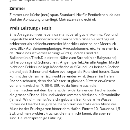
Zimmer
Zimmer und Küche (neu) span. Standard. Nix für Penibelchen, da das
Bad der Abnutzung unterliegt. Matratzen sind echt ok
Preis Leistung / Fazit
Eine Anlage zum verlieben, da man überall gut hinkommt. Pool und
Liegestühle mit Sonnenschirmen vorhanden. W-Lan allerdings ist
schlechter als schlecht.entweder Meerblick oder halber Meerblick
bzw. Blick Auf Bananenplantage, Avocadobäume. etc. Fernseher ist
da. Nur eines ist verbesserungswürdig und das sind die
Balkonstühle/Tisch.Die direkte Nähe zum Strand (hier Babystrand)
ist hervorragend. Schnorcheln, Angeln perfekt.An alle Angler: Macht
nicht den Fehler und legt Köderfische auf Grund - es beissen Rochen
an und jede Schnur und Haken evtl. sogar die Rute sind futsch. Dazu
kommt das der arme Fisch wohl verenden wird. Besser im Hafen
Rochen schauen, denn das Wasser ist glasklar. Füttern erwünscht
vor allem zwischen 7. 00-9. 30Uhr, da füttern auch die
Einheimischen mit dem Beifang der widerkehrenden Fischerboote
die grossen Fische. Hin und wieder kommen Medusen in Strandnähe
(je nach Wind) - hier ist Vorsicht geboten. Bei Kindern im Wasser
immer ne Flasche Essig dabei haben zum neutralisieren.Absolutes
Muss ist der Fruchtgarten hinter dem Hafen. Eintritt 10, Dauer ca.1,5
Std. und man probiert Früchte, die man nicht kennt, die aber reif
sind. Deutschsprachige Führung.