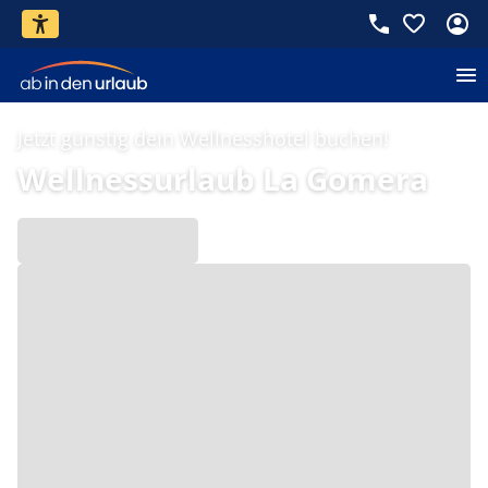
Jetzt günstig dein Wellnesshotel buchen!
Wellnessurlaub La Gomera