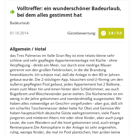
Volltreffer: ein wunderschöner Badeurlaub,
bei dem alles gestimmt hat
Badeurlaub
01.10.2014
Gästebewertung:
3.8 / 5.0
Allgemein / Hotel
das Tres Palmeras im Valle Gran Rey ist eine relativ kleine sehr
schöne und sehr gepflegte Appartementanlage mit Küche - ohne
Verpflegung - direkt am Meer, nur durch eine niedrige Mauer
getrennt von den großen Felsbrocken, in die die Brandung
hineinklatscht. Ich schätze mal, daß die Anlage in den 80-er Jahren
gebaut wurde. Die 2-stöckigen App. häuschen sind U-förmig um den
äußerst gepflegten Pool gebaut, jedes Appartement hat 2 Balkone,
einen zum Meer hin und einen hinter dem Schlafzimmer, wo auch
Bügelbrett und Wäscheständer parat stehen. Die Küchenecke ist ein
wenig in die Jahre gekommen und standardmäßig ausgestattet. Wir
haben alles notwendige an Geschirr vorgefunden - aber gut, daß ich
ein scharfes Taschenmesser dabei hatte für Obst und Gemüse.Wir
haben hauptsächlich deutsche Gäste wahrgenommen, viele Paare
jüngeren und mittleren Alters mit oder ohne Kinder, aber auch junge
Leute, die zum Wandern auf die Insel gekommen sind, auch einige
Rentnerpaare.Die Atmosphäre in der Anlage ist sehr angenehm,
ruhig, wenige Kinder, die mal im Pool plantschen, hier grölen keine