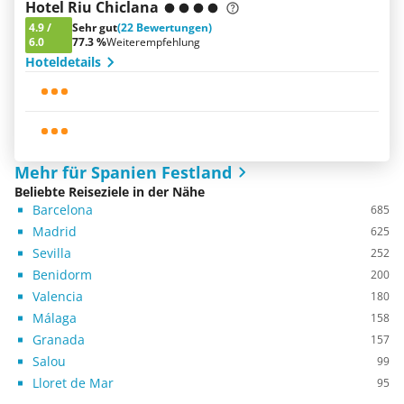
Hotel Riu Chiclana
4.9
/
Sehr gut
(22 Bewertungen)
6.0
77.3 %
Weiterempfehlung
Hoteldetails
Mehr für Spanien Festland
Beliebte Reiseziele in der Nähe
Barcelona
685
Madrid
625
Sevilla
252
Benidorm
200
Valencia
180
Málaga
158
Granada
157
Salou
99
Lloret de Mar
95