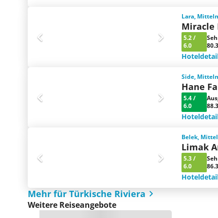
Lara, Mittel
Miracle 
5.2
/
Seh
6.0
80.
Hoteldetai
Side, Mittel
Hane Fa
5.4
/
Aus
6.0
88.
Hoteldetai
Belek, Mitte
Limak A
5.3
/
Seh
6.0
86.
Hoteldetai
Mehr für Türkische Riviera
Weitere Reiseangebote