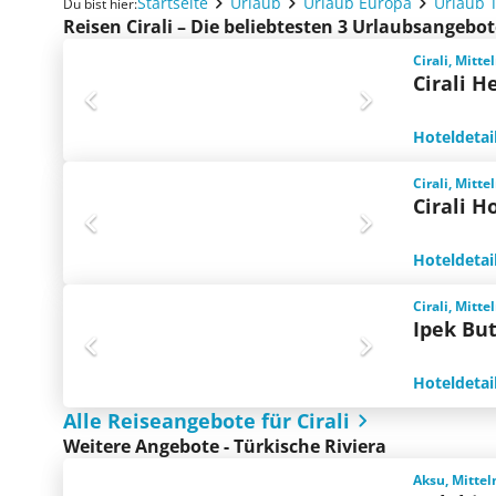
Startseite
Urlaub
Urlaub Europa
Urlaub 
Du bist hier:
Reisen Cirali – Die beliebtesten 3 Urlaubsangebo
Cirali, Mitt
Cirali H
Hoteldetai
Cirali, Mitt
Cirali H
Hoteldetai
Cirali, Mitt
Ipek But
Hoteldetai
Alle Reiseangebote für Cirali
Weitere Angebote - Türkische Riviera
Aksu, Mittel