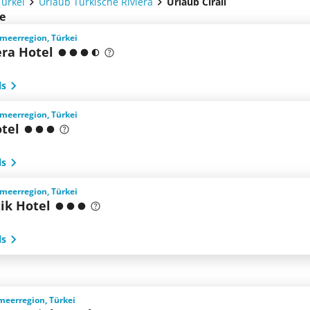
Türkei
Urlaub Türkische Riviera
Urlaub Cirali
te
elmeerregion, Türkei
era Hotel
ls
elmeerregion, Türkei
otel
ls
elmeerregion, Türkei
ik Hotel
ls
meerregion, Türkei