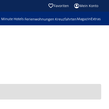
Favoriten
Mein Konto
t Minute
Hotels
Magazin
Extras
Ferienwohnungen
Kreuzfahrten