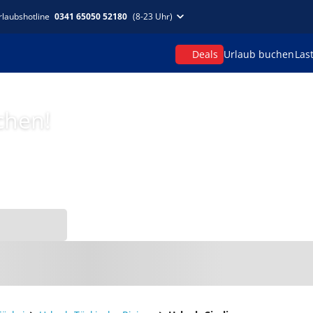
rlaubshotline
0341 65050 52180
(8-23 Uhr)
Deals
Urlaub buchen
Las
chen!