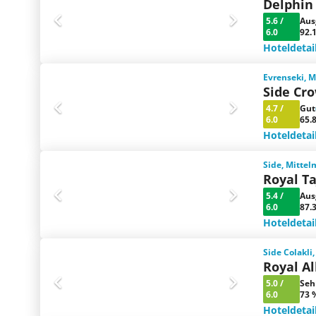
Delphin
5.6
/
Aus
6.0
92.
Hoteldetai
Evrenseki, M
Side Cr
4.7
/
Gut
6.0
65.
Hoteldetai
Side, Mittel
Royal T
5.4
/
Aus
6.0
87.
Hoteldetai
Side Colakli
Royal A
5.0
/
Seh
6.0
73 
Hoteldetai