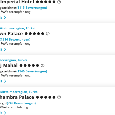
 Imperial Hotel
gezeichnet
(1115 Bewertungen)
1 %
Weiterempfehlung
ls
ittelmeerregion, Türkei
own Palace
(1314 Bewertungen)
8 %
Weiterempfehlung
ls
meerregion, Türkei
aj Mahal
gezeichnet
(1146 Bewertungen)
3 %
Weiterempfehlung
ls
, Mittelmeerregion, Türkei
lhambra Palace
r gut
(749 Bewertungen)
%
Weiterempfehlung
ls