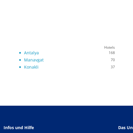
Hotels
Antalya
168
Manavgat
70
Konakli
37
Infos und Hilfe
Das U