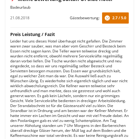
Badeurlaub
21.08.2018
Gästebewertung:
2.7 / 5.0
Preis Leistung / Fazit
Leider hat uns dieses Hotel überhaupt nicht gefallen. Die Zimmer
waren zwar sauber, was man aber vom Geschirr und Besteck beim
Essen nicht sagen kann. Die Teller waren teilweise dreckig und
wurden nicht entfernt, obwohl mehrere Servicekräfte regelmäßig
daran vorbei liefen. Die Tische wurden nicht abgewischt und neu
eingedeckt, so dass wir uns regelmäßig selber Besteck und
Servietten besorgen mussten. Das Essen war grundsätzlich kalt,
egal zu welcher Zeit man da war. Die Auswahl ließ auch zu
Wünschen übrig. Es wiederholte sich eigentlich täglich und war nicht
wirklich abwechslungsreich. Die Kellner waren teilweise sehr
unfreundlich und man merkte, dass sie gestresst und wohl auch
genervt waren. Es gab kein Lächeln, sondern nur ein grimmiges
Gesicht. Viele Servicekräfte bedienten in dreckiger Arbeitskleidung.
Der Strandabschnitt ist für die Gästeanzahl viel zu klein. Die
Strandbar ist in Ordnung und am besten war der Kellner Mehmet. Er
hatte immer ein Lachen im Gesicht und war mit viel Freude dabei. An
den Poolanlagen gab es viel zu wenig Schattenplätze. Am Tag
unserer Abholung standen um 7 Uhr Morgens in den Barbereichen
überall dreckige Gläser herum, der Müll lag auf dem Boden und die
Kaffeemaschine war total verdreckt. Es war keine Reinigungskraft zu