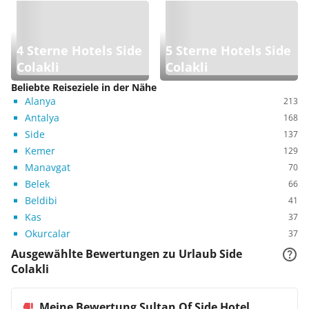
4 Sterne Hotels Side
5 Sterne Hotels Side
Colakli
Colakli
Beliebte Reiseziele in der Nähe
Alanya
213
Antalya
168
Side
137
Kemer
129
Manavgat
70
Belek
66
Beldibi
41
Kas
37
Okurcalar
37
Ausgewählte Bewertungen zu Urlaub Side
Colakli
Meine Bewertung Sultan Of Side Hotel