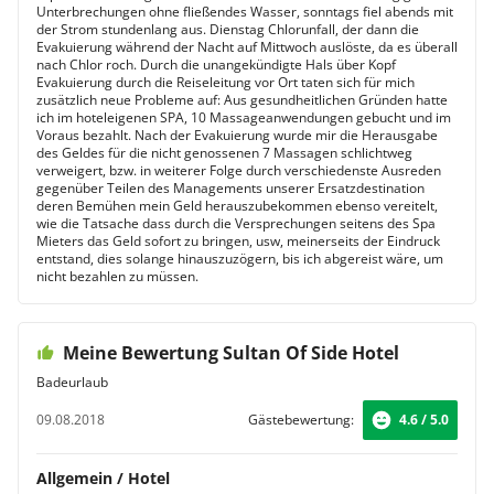
Unterbrechungen ohne fließendes Wasser, sonntags fiel abends mit
der Strom stundenlang aus. Dienstag Chlorunfall, der dann die
Evakuierung während der Nacht auf Mittwoch auslöste, da es überall
nach Chlor roch. Durch die unangekündigte Hals über Kopf
Evakuierung durch die Reiseleitung vor Ort taten sich für mich
zusätzlich neue Probleme auf: Aus gesundheitlichen Gründen hatte
ich im hoteleigenen SPA, 10 Massageanwendungen gebucht und im
Voraus bezahlt. Nach der Evakuierung wurde mir die Herausgabe
des Geldes für die nicht genossenen 7 Massagen schlichtweg
verweigert, bzw. in weiterer Folge durch verschiedenste Ausreden
gegenüber Teilen des Managements unserer Ersatzdestination
deren Bemühen mein Geld herauszubekommen ebenso vereitelt,
wie die Tatsache dass durch die Versprechungen seitens des Spa
Mieters das Geld sofort zu bringen, usw, meinerseits der Eindruck
entstand, dies solange hinauszuzögern, bis ich abgereist wäre, um
nicht bezahlen zu müssen.
Meine Bewertung Sultan Of Side Hotel
Badeurlaub
09.08.2018
Gästebewertung:
4.6 / 5.0
Allgemein / Hotel