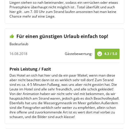
Liegen stehen so nah beieinander, sodass ein verrücken oder etwas
Privatsphäre überhaupt nicht möglich ist . Total überfüllt und auch
hier gilt . um 7. 00 Uhr zum Strand laufen ansonsten hat man keine
Chance mehr auf eine Liege.
Für einen günstigen Urlaub einfach top!
Badeurlaub
16.08.2018
Gästebewertung:
4.3 / 5.0
Preis Leistung / Fazit
Das Hotel an sich hat hier und da ein paar Makel, wenn man diese
aber nicht beachtet dann ist es wirklich sehr toll dort! Zum Strand
sind es ca. 4-5 Minuten Fußweg, was uns aber nicht gestört hat. Die
Leute im Hotel sind alle sehr freundlich, und alle schick gekleidet!
Von der Animation haben wir nicht sehr viel mit bekommen, da wir
hauptsächlich am Strand waren, jedoch gab es doch Beachvolleyball.
Ebenfalls hat uns die Wassergymnastik im Meer gefallen.Außerdem
sind die Fotografen wirklich sehr weiter zu empfehlen, allein schon
ihre offene und zuvorkommende Art ist es wert dort mal vorbei zu
schauen, und die Bilder sind auch klasse!