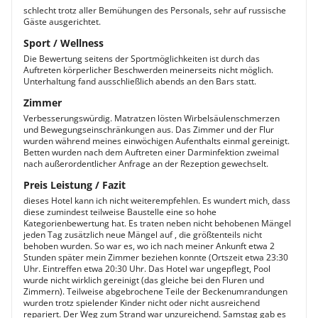
schlecht trotz aller Bemühungen des Personals, sehr auf russische
Gäste ausgerichtet.
Sport / Wellness
Die Bewertung seitens der Sportmöglichkeiten ist durch das
Auftreten körperlicher Beschwerden meinerseits nicht möglich.
Unterhaltung fand ausschließlich abends an den Bars statt.
Zimmer
Verbesserungswürdig. Matratzen lösten Wirbelsäulenschmerzen
und Bewegungseinschränkungen aus. Das Zimmer und der Flur
wurden während meines einwöchigen Aufenthalts einmal gereinigt.
Betten wurden nach dem Auftreten einer Darminfektion zweimal
nach außerordentlicher Anfrage an der Rezeption gewechselt.
Preis Leistung / Fazit
dieses Hotel kann ich nicht weiterempfehlen. Es wundert mich, dass
diese zumindest teilweise Baustelle eine so hohe
Kategorienbewertung hat. Es traten neben nicht behobenen Mängel
jeden Tag zusätzlich neue Mängel auf , die größtenteils nicht
behoben wurden. So war es, wo ich nach meiner Ankunft etwa 2
Stunden später mein Zimmer beziehen konnte (Ortszeit etwa 23:30
Uhr. Eintreffen etwa 20:30 Uhr. Das Hotel war ungepflegt, Pool
wurde nicht wirklich gereinigt (das gleiche bei den Fluren und
Zimmern). Teilweise abgebrochene Teile der Beckenumrandungen
wurden trotz spielender Kinder nicht oder nicht ausreichend
repariert. Der Weg zum Strand war unzureichend. Samstag gab es