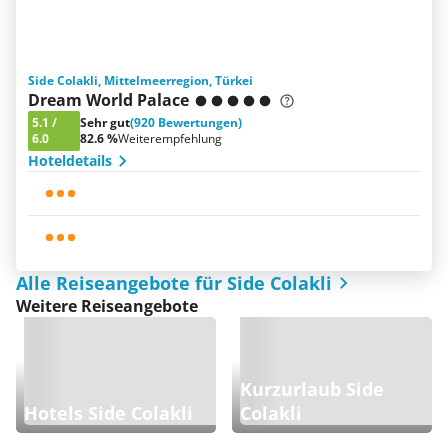
Side Colakli, Mittelmeerregion, Türkei
Dream World Palace
5.1
/
Sehr gut
(920 Bewertungen)
6.0
82.6 %
Weiterempfehlung
Hoteldetails
Alle Reiseangebote für Side Colakli
Weitere Reiseangebote
Kurzurlaub Side
Hotels Side Colakli
Colakli