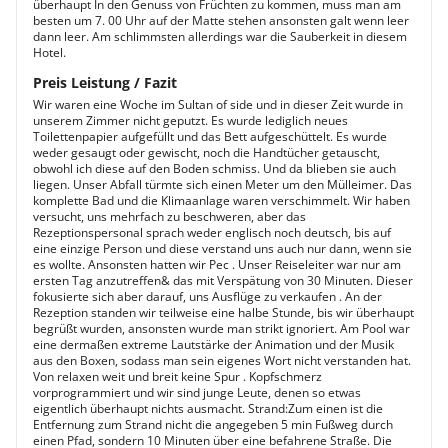
überhaupt In den Genuss von Früchten zu kommen, muss man am
besten um 7. 00 Uhr auf der Matte stehen ansonsten galt wenn leer
dann leer. Am schlimmsten allerdings war die Sauberkeit in diesem
Hotel.
Preis Leistung / Fazit
Wir waren eine Woche im Sultan of side und in dieser Zeit wurde in
unserem Zimmer nicht geputzt. Es wurde lediglich neues
Toilettenpapier aufgefüllt und das Bett aufgeschüttelt. Es wurde
weder gesaugt oder gewischt, noch die Handtücher getauscht,
obwohl ich diese auf den Boden schmiss. Und da blieben sie auch
liegen. Unser Abfall türmte sich einen Meter um den Mülleimer. Das
komplette Bad und die Klimaanlage waren verschimmelt. Wir haben
versucht, uns mehrfach zu beschweren, aber das
Rezeptionspersonal sprach weder englisch noch deutsch, bis auf
eine einzige Person und diese verstand uns auch nur dann, wenn sie
es wollte. Ansonsten hatten wir Pec . Unser Reiseleiter war nur am
ersten Tag anzutreffen& das mit Verspätung von 30 Minuten. Dieser
fokusierte sich aber darauf, uns Ausflüge zu verkaufen . An der
Rezeption standen wir teilweise eine halbe Stunde, bis wir überhaupt
begrüßt wurden, ansonsten wurde man strikt ignoriert. Am Pool war
eine dermaßen extreme Lautstärke der Animation und der Musik
aus den Boxen, sodass man sein eigenes Wort nicht verstanden hat.
Von relaxen weit und breit keine Spur . Kopfschmerz
vorprogrammiert und wir sind junge Leute, denen so etwas
eigentlich überhaupt nichts ausmacht. Strand:Zum einen ist die
Entfernung zum Strand nicht die angegeben 5 min Fußweg durch
einen Pfad, sondern 10 Minuten über eine befahrene Straße. Die