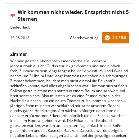
Wir kommen nicht wieder. Entspricht nicht 5
Sternen
Badeurlaub
16.08.2018
Gästebewertung:
2.1 / 5.0
Zimmer
Wir sind gestern Abend nach einer Woche aus unserem
Jahresurlaub aus der Türkei zurück gekommen und sind einfach
froh, Zuhause zu sein .Angefangen bei der Ankunft im Hotel.Wir sind
nachts um 2 Uhr im Hotel angekommen und haben ein schmutziges
Zimmer bekommen, bei dem man nicht einmal die Balkontür
schließen konnte, weil alles abgebrochen war. Hat man sich auf den
Balkon gestellt, stand man mitten in einem Baum und sah weit und
breit sonst nichts. Also mussten wir ca eine Stunde mitten in der
Nacht diskutieren, um ein neues Zimmer zu bekommen. Unseren 4
jährigen Sohn mussten wir schlafend mit samt unserem Gepäck
durchs ganze Hotel tragen. Am nächsten Morgen dann kam die
nächste ernüchternde Erkenntnis, nämlich die des Essens, welches
in diesem Hotel angeboten wird. Die Frikadellen, die abends
gebraten wurden, wurden am nächsten Tag einfach in eine Soße
geschmissen und mit Käse überbacken. Dasselbe wurde übrigens
mit allen Lebensmitteln so gemacht . Um bei den jeweiligen Speisen