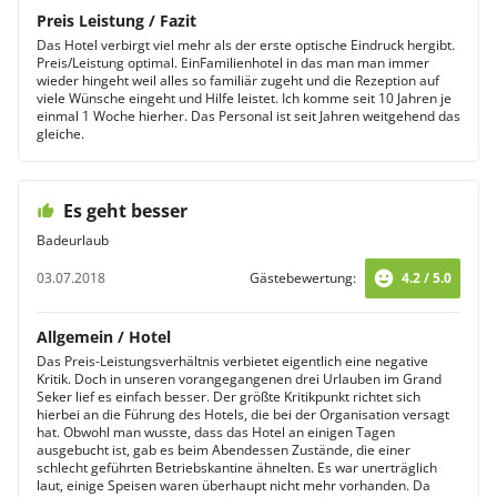
Preis Leistung / Fazit
Das Hotel verbirgt viel mehr als der erste optische Eindruck hergibt.
Preis/Leistung optimal. EinFamilienhotel in das man man immer
wieder hingeht weil alles so familiär zugeht und die Rezeption auf
viele Wünsche eingeht und Hilfe leistet. Ich komme seit 10 Jahren je
einmal 1 Woche hierher. Das Personal ist seit Jahren weitgehend das
gleiche.
Es geht besser
Badeurlaub
03.07.2018
Gästebewertung:
4.2 / 5.0
Allgemein / Hotel
Das Preis-Leistungsverhältnis verbietet eigentlich eine negative
Kritik. Doch in unseren vorangegangenen drei Urlauben im Grand
Seker lief es einfach besser. Der größte Kritikpunkt richtet sich
hierbei an die Führung des Hotels, die bei der Organisation versagt
hat. Obwohl man wusste, dass das Hotel an einigen Tagen
ausgebucht ist, gab es beim Abendessen Zustände, die einer
schlecht geführten Betriebskantine ähnelten. Es war unerträglich
laut, einige Speisen waren überhaupt nicht mehr vorhanden. Da