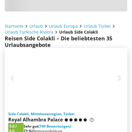
Startseite
Urlaub
Urlaub Europa
Urlaub Türkei
Urlaub Türkische Riviera
Urlaub Side Colakli
Reisen Side Colakli – Die beliebtesten 35
Urlaubsangebote
Side Colakli, Mittelmeerregion, Türkei
Royal Alhambra Palace
5.0
/
Sehr gut
(749 Bewertungen)
6.0
73 %
Weiterempfehlung