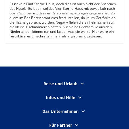
Es ist kein Fünf-Sterne-Haus, doch dies ist auch nicht der Anspruch
des Hotels. Es ist ein solides Vier-Sterne-Haus mit etwas Luft nach
oben. Spürbar ist, dass es Personaleinsparungen gegeben hat. Vor
allem im Bar-Bereich war dies festzustellen, da kaum Getränke an
die Tische gebracht wurden. Negativ fielen die Einheimischen auf,
die kleine Tischmanieren hatten. Auch eine Großfamilie aus den
Niederlanden könnte tun und lassen was sie wollte. Hier wäre ein
restriktiveres Einschreiten mehr als angebracht gewesen.
Reise und Urlaub
Infos und Hilfe
Das Unternehmen
Für Partner