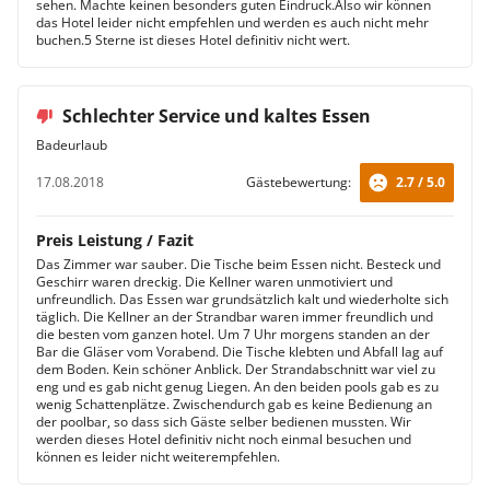
sehen. Machte keinen besonders guten Eindruck.Also wir können
das Hotel leider nicht empfehlen und werden es auch nicht mehr
buchen.5 Sterne ist dieses Hotel definitiv nicht wert.
Schlechter Service und kaltes Essen
Badeurlaub
17.08.2018
Gästebewertung:
2.7 / 5.0
Preis Leistung / Fazit
Das Zimmer war sauber. Die Tische beim Essen nicht. Besteck und
Geschirr waren dreckig. Die Kellner waren unmotiviert und
unfreundlich. Das Essen war grundsätzlich kalt und wiederholte sich
täglich. Die Kellner an der Strandbar waren immer freundlich und
die besten vom ganzen hotel. Um 7 Uhr morgens standen an der
Bar die Gläser vom Vorabend. Die Tische klebten und Abfall lag auf
dem Boden. Kein schöner Anblick. Der Strandabschnitt war viel zu
eng und es gab nicht genug Liegen. An den beiden pools gab es zu
wenig Schattenplätze. Zwischendurch gab es keine Bedienung an
der poolbar, so dass sich Gäste selber bedienen mussten. Wir
werden dieses Hotel definitiv nicht noch einmal besuchen und
können es leider nicht weiterempfehlen.