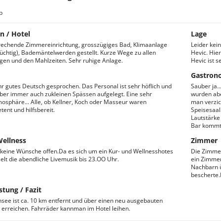
b
n / Hotel
Lage
echende Zimmereinrichtung, grosszügiges Bad, Klimaanlage
Leider kei
tüchtig), Bademäntelwerden gestellt. Kurze Wege zu allen
Hevic. Hie
en und den Mahlzeiten. Sehr ruhige Anlage.
Hevic ist 
Gastron
hr gutes Deutsch gesprochen. Das Personal ist sehr höflich und
Sauber ja.
 aber immer auch zukleinen Spässen aufgelegt. Eine sehr
wurden abe
osphäre... Alle, ob Kellner, Koch oder Masseur waren
man verzic
ent und hilfsbereit.
Speisesaal
Lautstärke
Bar kommt 
Wellness
Zimmer
 keine Wünsche offen.Da es sich um ein Kur- und Wellnesshotes
Die Zimmer
ielt die abendliche Livemusik bis 23.OO Uhr.
ein Zimmer
Nachbarn ü
bescherte.
stung / Fazit
nsee ist ca. 10 km entfernt und über einen neu ausgebauten
erreichen. Fahrräder kannman im Hotel leihen.