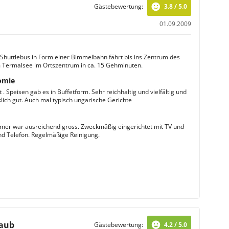
Gästebewertung:
3.8 / 5.0
01.09.2009
r Shuttlebus in Form einer Bimmelbahn fährt bis ins Zentrum des
 Termalsee im Ortszentrum in ca. 15 Gehminuten.
omie
. Speisen gab es in Buffetform. Sehr reichhaltig und vielfältig und
ich gut. Auch mal typisch ungarische Gerichte
er war ausreichend gross. Zweckmäßig eingerichtet mit TV und
d Telefon. Regelmäßige Reinigung.
laub
Gästebewertung:
4.2 / 5.0