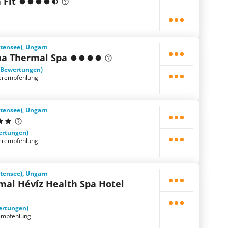
 Fit
ttensee), Ungarn
na Thermal Spa
 Bewertungen)
erempfehlung
ttensee), Ungarn
ertungen)
erempfehlung
ttensee), Ungarn
mal Hévíz Health Spa Hotel
ertungen)
empfehlung