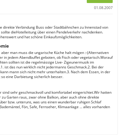
01.08.2007
ne direkte Verbindung Buss oder Stadtbähnchen zu Innenstad von
r sollte dieHotelleitung über einen Pendelverkehr nachdenken.
sehenswert und hat schöne Einkaufsmöglichkeiten.
omie
.. aber man muss die ungarische Küche halt mögen :-(Alternativen
r in jedem Abendbuffet geboten, ob Fisch oder vegetarisch.Worauf
hten sollten ist die regelmässige Live- Zigeunermusik im
.1. ist das nun wirklich nicht jedermanns Geschmack.2. Bei der
 kann mann sich nicht mehr unterhalten.3. Nach dem Essen, in der
so eine Darbietung sicherlich besser.
 sind sehr geschmackvoll und komfortabel eingerichtet.Wir hatten
 zu Garten raus, zwar ohne Balkon, aber auch ohne direkte
ber bzw. unteruns, was uns einen wunderbar ruhigen Schlaf
Bademäntel, Fön, Safe, Fernseher, Klimaanlage ... alles vorhanden