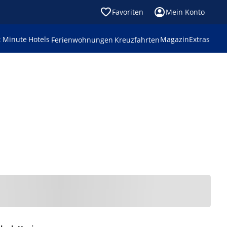
Favoriten
Mein Konto
t Minute
Hotels
Magazin
Extras
Ferienwohnungen
Kreuzfahrten