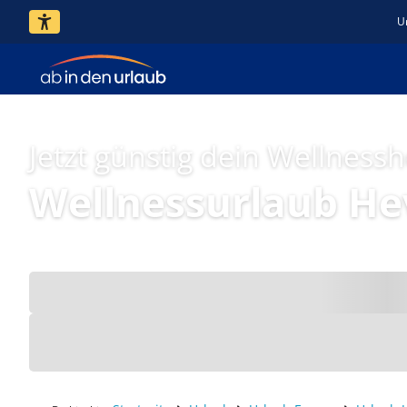
U
Jetzt günstig dein Wellness
Wellnessurlaub He