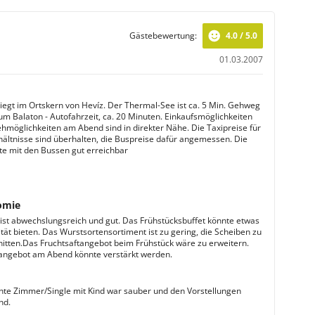
Gästebewertung:
4.0 / 5.0
01.03.2007
liegt im Ortskern von Hevíz. Der Thermal-See ist ca. 5 Min. Gehweg
Zum Balaton - Autofahrzeit, ca. 20 Minuten. Einkaufsmöglichkeiten
hmöglichkeiten am Abend sind in direkter Nähe. Die Taxipreise für
hältnisse sind überhalten, die Buspreise dafür angemessen. Die
e mit den Bussen gut erreichbar
omie
ist abwechslungsreich und gut. Das Frühstücksbuffet könnte etwas
tät bieten. Das Wurstsortensortiment ist zu gering, die Scheiben zu
nitten.Das Fruchtsaftangebot beim Frühstück wäre zu erweitern.
ngebot am Abend könnte verstärkt werden.
te Zimmer/Single mit Kind war sauber und den Vorstellungen
nd.