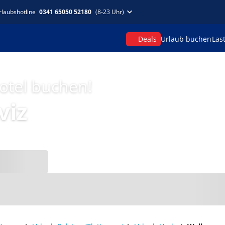
rlaubshotline
0341 65050 52180
(8-23 Uhr)
Deals
Urlaub buchen
Las
hotel buchen!
viz