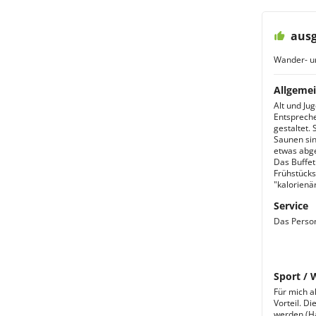
ausg
Wander- u
Allgemei
Alt und Ju
Entspreche
gestaltet.
Saunen si
etwas abge
Das Buffet
Frühstücks
"kalorienä
Service
Das Person
Sport / 
Für mich a
Vorteil. Di
werden (Ha