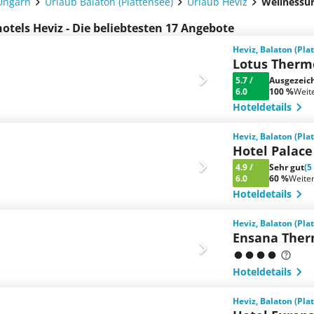
Ungarn
Urlaub Balaton (Plattensee)
Urlaub Heviz
Wellnessur
otels Heviz - Die beliebtesten 17 Angebote
Heviz, Balaton (Pla
Lotus Therm
5.7
/
Ausgezeic
6.0
100 %
Weit
Hoteldetails
Heviz, Balaton (Pla
Hotel Palace
4.9
/
Sehr gut
(5
6.0
60 %
Weite
Hoteldetails
Heviz, Balaton (Pla
Ensana Ther
Hoteldetails
Heviz, Balaton (Pla