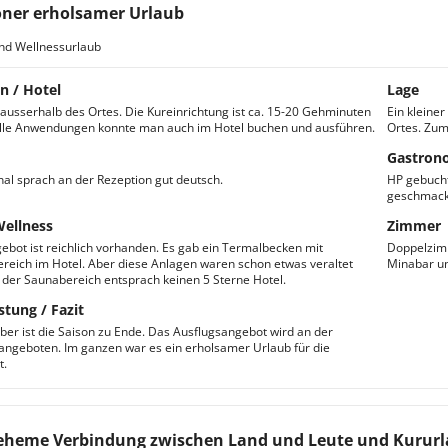
ner erholsamer Urlaub
nd Wellnessurlaub
n / Hotel
Lage
t ausserhalb des Ortes. Die Kureinrichtung ist ca. 15-20 Gehminuten
Ein kleine
Alle Anwendungen konnte man auch im Hotel buchen und ausführen.
Ortes. Zum
Gastron
al sprach an der Rezeption gut deutsch.
HP gebucht 
geschmackl
Wellness
Zimmer
gebot ist reichlich vorhanden. Es gab ein Termalbecken mit
Doppelzimm
reich im Hotel. Aber diese Anlagen waren schon etwas veraltet
Minabar un
der Saunabereich entsprach keinen 5 Sterne Hotel.
stung / Fazit
er ist die Saison zu Ende. Das Ausflugsangebot wird an der
angeboten. Im ganzen war es ein erholsamer Urlaub für die
t.
heme Verbindung zwischen Land und Leute und Kurur