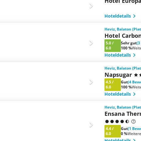
Hotel Europa
Hoteldetails
Heviz, Balaton (Pla
Hotel Carbo
5.0
/
Sehr gut
(3
6.0
100 %
Weit
Hoteldetails
Heviz, Balaton (Pla
Napsugar
4.5
/
Gut
(4 Bew
6.0
100 %
Weit
Hoteldetails
Heviz, Balaton (Pla
Ensana Ther
4.4
/
Gut
(1 Bew
6.0
0 %
Weiter
Hoteldetails