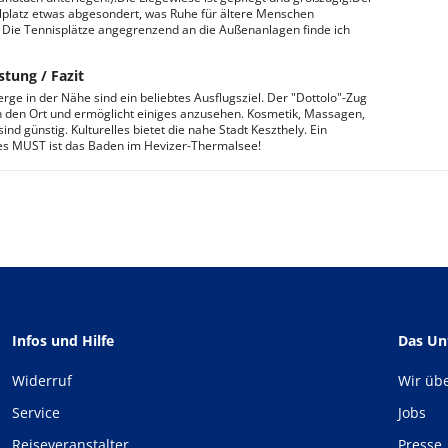
lplatz etwas abgesondert, was Ruhe für ältere Menschen
. Die Tennisplätze angegrenzend an die Außenanlagen finde ich
stung / Fazit
rge in der Nähe sind ein beliebtes Ausflugsziel. Der "Dottolo"-Zug
h den Ort und ermöglicht einiges anzusehen. Kosmetik, Massagen,
 sind günstig. Kulturelles bietet die nahe Stadt Keszthely. Ein
es MUST ist das Baden im Hevizer-Thermalsee!
Infos und Hilfe
Das U
Widerruf
Wir üb
Service
Jobs
Reiseveranstalter
Presse