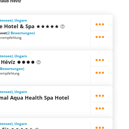
laub Heviz
ttensee), Ungarn
e Hotel & Spa
hnet
(2 Bewertungen)
erempfehlung
ttensee), Ungarn
 Hévíz
 Bewertungen)
rempfehlung
ttensee), Ungarn
mal Aqua Health Spa Hotel
ttensee), Ungarn