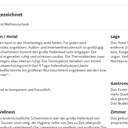
ezeichnet
nd Wellnessurlaub
n / Hotel
Lage
gen kann in der Hotelanlage wohl fühlen. Für jeden wird
Das Hotel 
ndes angeboten. Außen- und Innenwellnessbereich ist großzügig
entfernt. 
 Schwimmern kommt das große Hallenbad sehr entgegen. Die
bzw. Ausge
nd angenehm ruhig und scheinen sauber. Die Thermalbecken zwar
ungar. Ver
legen aber ebenso ruhig. Die Tennisplätze daneben von Vorteil.
Nachbarort
 abwechslungsreich (bei 4 Tage Aufenthaltsdauer),beim
buffet könnte ein größeres Wurstsortiment angeboten werden bzw.
rmer".
Gastron
al ist kompetent und freundlich.
Das Essen 
mehr Quali
dick gesch
Das Nudela
Wellness
Zimmer
ls leidenschaftliche Schwimmerin war das große Hallenbad von
Das gebuch
e Saunen sind ruhig, die Hygiene sollte von Zeit zu Zeit überprüft
enspreche
ndtuch unterlegen!).Die Liegewiese ist gepflegt und großzügig.Der