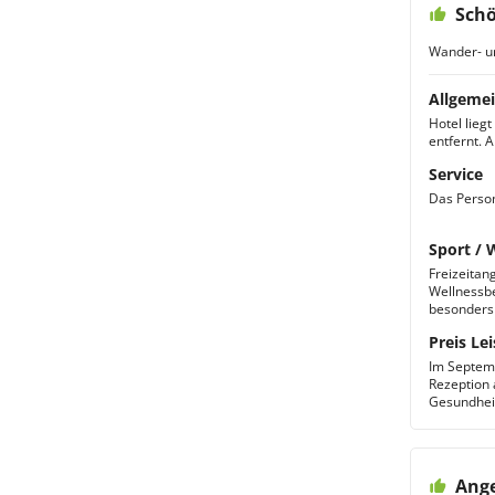
Schö
Wander- u
Allgemei
Hotel lieg
entfernt. 
Service
Das Person
Sport / 
Freizeitan
Wellnessbe
besonders 
Preis Lei
Im Septemb
Rezeption 
Gesundhei
Ange