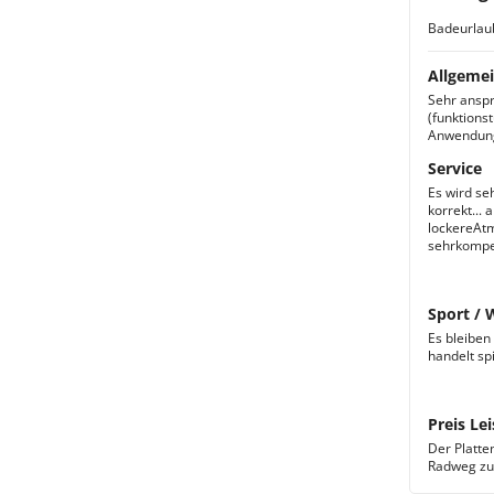
Badeurlau
Allgemei
Sehr anspr
(funktions
Anwendung
Service
Es wird se
korrekt...
lockereAtm
sehrkompet
Sport / 
Es bleiben
handelt sp
Preis Lei
Der Platte
Radweg zu 