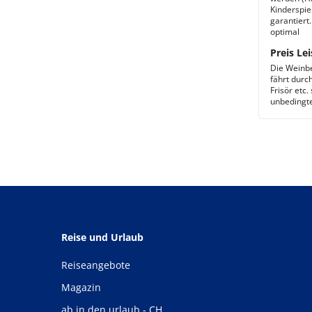
Kinderspie
garantiert
optimal
Preis Lei
Die Weinbe
fährt durc
Frisör etc.
unbedingt
Reise und Urlaub
Reiseangebote
Magazin
ab in den urlaub - CH