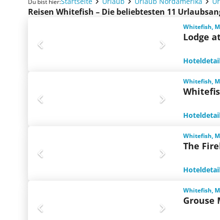
Startseite
Urlaub
Urlaub Nordamerika
Ur
Du bist hier:
Reisen Whitefish – Die beliebtesten 11 Urlaubsa
Whitefish, 
Lodge a
Hoteldetai
Whitefish, 
Whitefis
Hoteldetai
Whitefish, 
The Fir
Hoteldetai
Whitefish, 
Grouse 