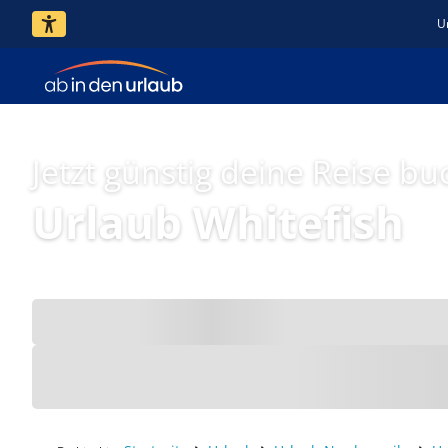
U
Jetzt günstig deine Reise bu
Urlaub Whitefish