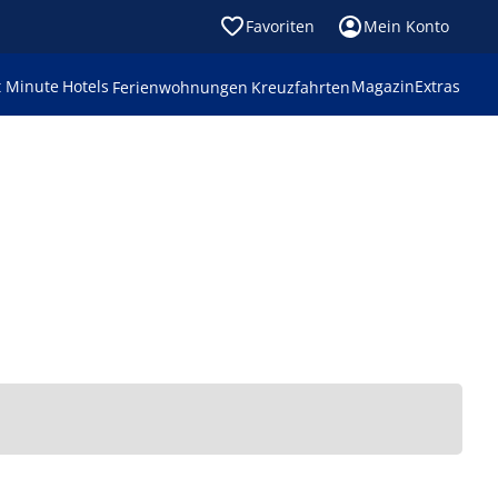
Favoriten
Mein Konto
t Minute
Hotels
Magazin
Extras
Ferienwohnungen
Kreuzfahrten