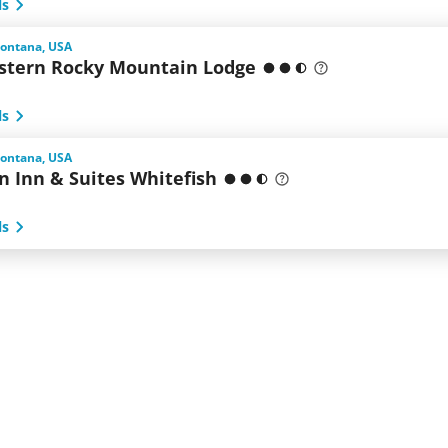
ls
Montana, USA
stern Rocky Mountain Lodge
ls
Montana, USA
 Inn & Suites Whitefish
ls