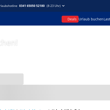
rlaubshotline
0341 65050 52180
(8-23 Uhr)
Deals
Urlaub buchen
Las
chen!