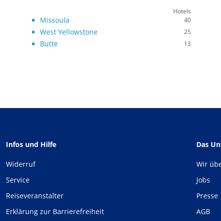
Hotels
Missoula
40
West Yellowstone
25
Butte
13
Infos und Hilfe
Das U
Widerruf
Wir üb
Service
Jobs
Reiseveranstalter
Presse
Erklärung zur Barrierefreiheit
AGB