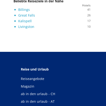
Beliebte Reiseziele in der Nähe
Hotels
Billings
41
Great Falls
26
Kalispell
17
Livingston
10
Reise und Urlaub
Reiseangebote
Magazin
ab in den urlaub - CH
ab in den urlaub - AT