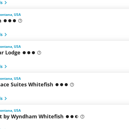
ls
Montana, USA
n
ls
Montana, USA
r Lodge
ls
Montana, USA
ace Suites Whitefish
ls
Montana, USA
 by Wyndham Whitefish