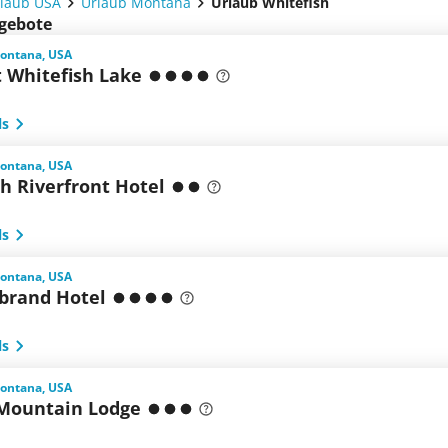
laub USA
Urlaub Montana
Urlaub Whitefish
ngebote
Montana, USA
t Whitefish Lake
ls
Montana, USA
h Riverfront Hotel
ls
Montana, USA
ebrand Hotel
ls
Montana, USA
Mountain Lodge