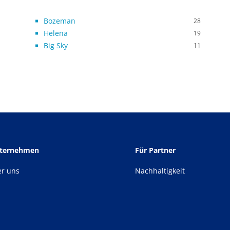
Bozeman
28
Helena
19
Big Sky
11
nternehmen
Für Partner
er uns
Nachhaltigkeit