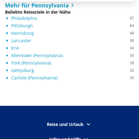
Mehr für Pennsylvania
Beliebte Reiseziele in der Nähe
Philadelphia
97
Pittsburgh
84
Harrisburg
48
Lancaster
38
Erie
34
Allentown (Pennsylvania)
30
York (Pennsylvania)
28
Gettysburg
26
Carlisle (Pennsylvania)
26
Reise und Urlaub