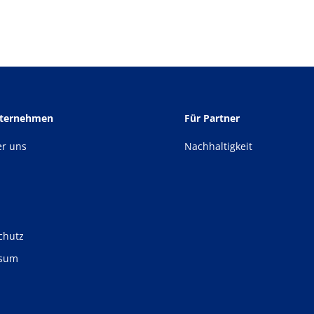
nternehmen
Für Partner
er uns
Nachhaltigkeit
chutz
ssum