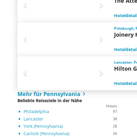
The Atte
Hoteldetai
Pittsburgh, 
Joinery 
Hoteldetai
Lancaster, P
Hilton 
Hoteldetai
Mehr für Pennsylvania
Beliebte Reiseziele in der Nähe
Hotels
Philadelphia
97
Lancaster
38
York (Pennsylvania)
28
Carlisle (Pennsylvania)
26