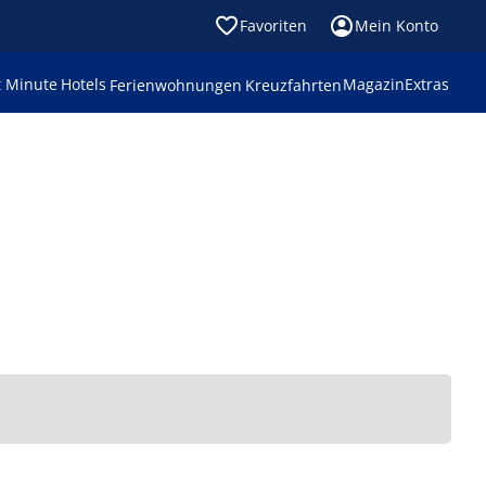
Favoriten
Mein Konto
t Minute
Hotels
Magazin
Extras
Ferienwohnungen
Kreuzfahrten