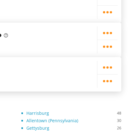
Harrisburg
48
Allentown (Pennsylvania)
30
Gettysburg
26