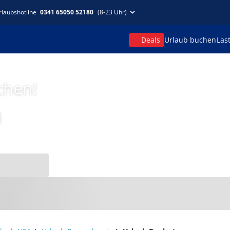
rlaubshotline
0341 65050 52180
(8-23 Uhr)
Deals
Urlaub buchen
Las
chen!
n