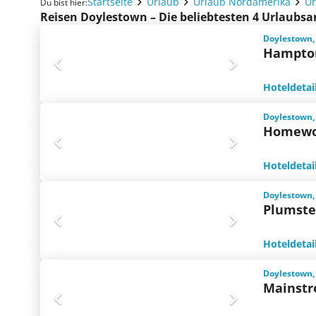
Startseite
Urlaub
Urlaub Nordamerika
Ur
Du bist hier:
Reisen Doylestown – Die beliebtesten 4 Urlaubs
Doylestown,
Hampton
Hoteldetai
Doylestown,
Homewoo
Hoteldetai
Doylestown,
Plumste
Hoteldetai
Doylestown,
Mainstr