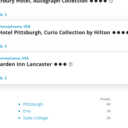
rbury Hotel, Autograph Collection
ls
Pennsylvania, USA
Hotel Pittsburgh, Curio Collection by Hilton
ls
ennsylvania, USA
Garden Inn Lancaster
ls
Hotels
Pittsburgh
84
Erie
34
State College
26