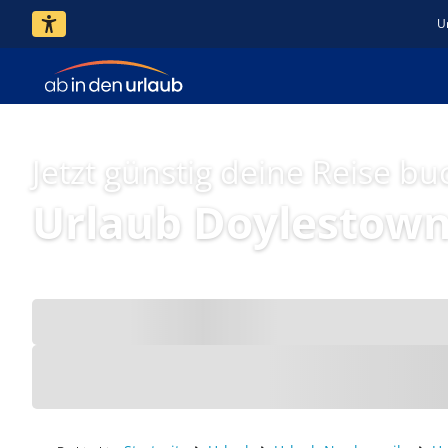
U
Jetzt günstig deine Reise bu
Urlaub Doylestow