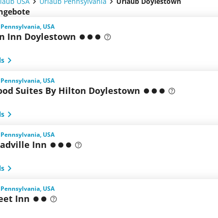
laub USA
Urlaub Pennsylvania
Urlaub Doylestown
angebote
 Pennsylvania, USA
 Inn Doylestown
ls
 Pennsylvania, USA
d Suites By Hilton Doylestown
ls
 Pennsylvania, USA
adville Inn
ls
 Pennsylvania, USA
eet Inn