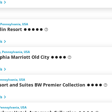
ls
 Pennsylvania, USA
in Resort
ls
a, Pennsylvania, USA
phia Marriott Old City
ls
ennsylvania, USA
sort and Suites BW Premier Collection
ls
Pennsylvania, USA