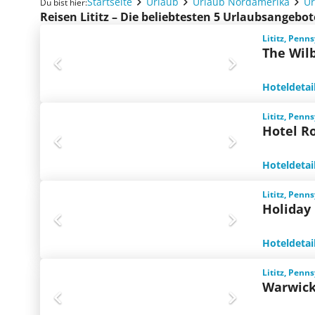
Startseite
Urlaub
Urlaub Nordamerika
Ur
Du bist hier:
Reisen Lititz – Die beliebtesten 5 Urlaubsangebot
Lititz, Penn
The Wilb
Hoteldetai
Lititz, Penn
Hotel Ro
Hoteldetai
Lititz, Penn
Holiday 
Hoteldetai
Lititz, Penn
Warwick