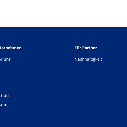
nternehmen
Für Partner
er uns
Nachhaltigkeit
chutz
ssum