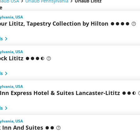
laub USA
Urlaub Pennsylvania
Urlaub Lititz
e
sylvania, USA
ur Lititz, Tapestry Collection by Hilton
ls
sylvania, USA
ck Lititz
ls
sylvania, USA
Inn Express Hotel & Suites Lancaster-Lititz
ls
sylvania, USA
 Inn And Suites