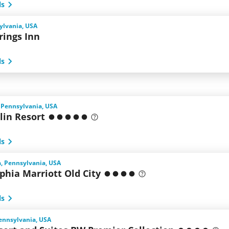
ls
sylvania, USA
prings Inn
ls
 Pennsylvania, USA
in Resort
ls
a, Pennsylvania, USA
phia Marriott Old City
ls
ennsylvania, USA