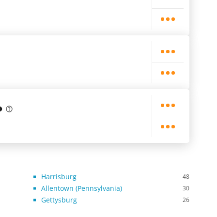
Harrisburg
48
Allentown (Pennsylvania)
30
Gettysburg
26