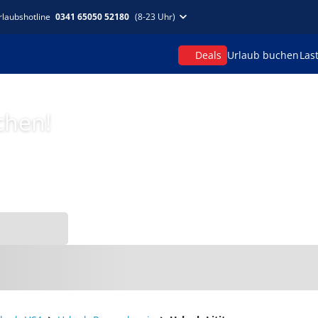
rlaubshotline
0341 65050 52180
(8-23 Uhr)
Deals
Urlaub buchen
Las
chen!