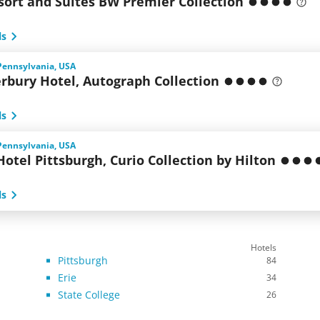
sort and Suites BW Premier Collection
ls
Pennsylvania, USA
rbury Hotel, Autograph Collection
ls
Pennsylvania, USA
Hotel Pittsburgh, Curio Collection by Hilton
ls
Hotels
Pittsburgh
84
Erie
34
State College
26