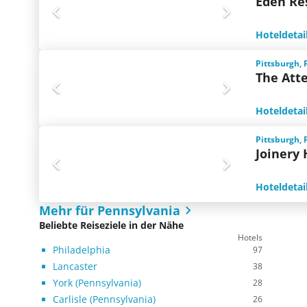
Eden Re
Hoteldetai
Pittsburgh, 
The Atte
Hoteldetai
Pittsburgh, 
Joinery 
Hoteldetai
Mehr für Pennsylvania
Beliebte Reiseziele in der Nähe
Hotels
Philadelphia
97
Lancaster
38
York (Pennsylvania)
28
Carlisle (Pennsylvania)
26