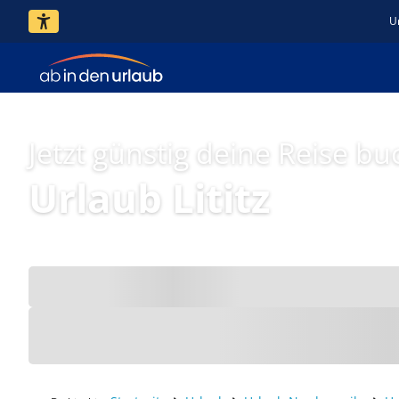
U
Jetzt günstig deine Reise bu
Urlaub Lititz