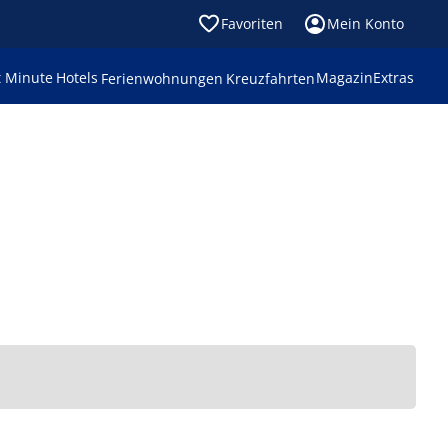
Favoriten
Mein Konto
t Minute
Hotels
Magazin
Extras
Ferienwohnungen
Kreuzfahrten