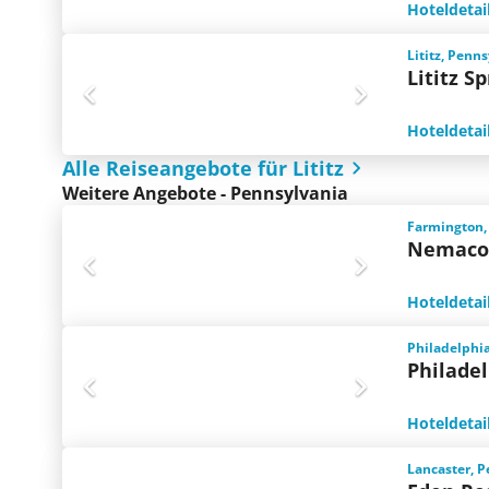
Hoteldetai
Lititz, Penn
Lititz S
Hoteldetai
Alle Reiseangebote für Lititz
Weitere Angebote - Pennsylvania
Farmington,
Nemacol
Hoteldetai
Philadelphi
Philadel
Hoteldetai
Lancaster, P