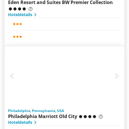
Eden Resort and Suites BW Premier Collection
Hoteldetails
Philadelphia, Pennsylvania, USA
Philadelphia Marriott Old City
Hoteldetails