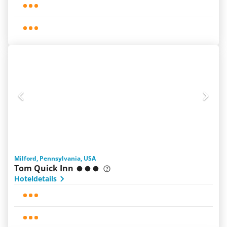
Milford, Pennsylvania, USA
Tom Quick Inn
Hoteldetails