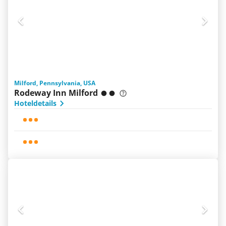
Milford, Pennsylvania, USA
Rodeway Inn Milford
Hoteldetails