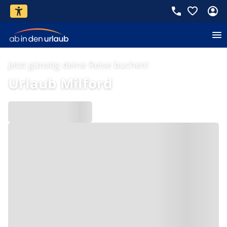
Jetzt günstig deine Reise buchen!
Urlaub Milford