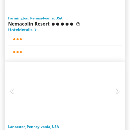
Farmington, Pennsylvania, USA
Nemacolin Resort
Hoteldetails
Lancaster, Pennsylvania, USA