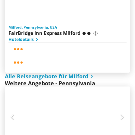
Milford, Pennsylvania, USA
FairBridge Inn Express Milford
Hoteldetails
Alle Reiseangebote für Milford
Weitere Angebote - Pennsylvania