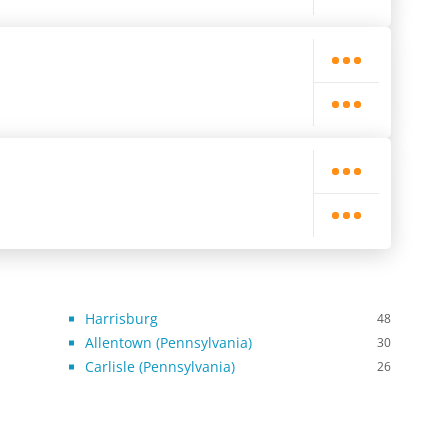
Harrisburg
48
Allentown (Pennsylvania)
30
Carlisle (Pennsylvania)
26