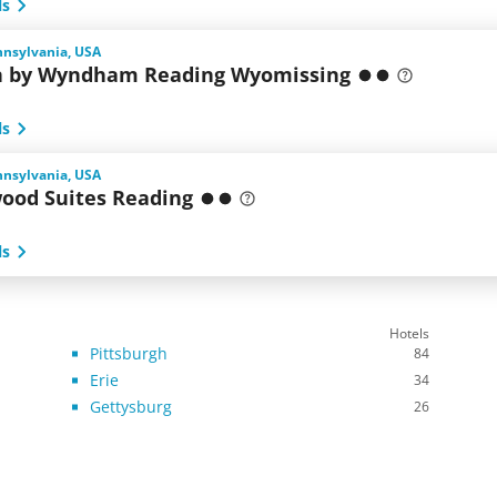
ls
nnsylvania, USA
n by Wyndham Reading Wyomissing
ls
nnsylvania, USA
ood Suites Reading
ls
Hotels
Pittsburgh
84
Erie
34
Gettysburg
26