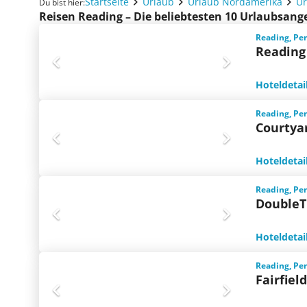
Startseite
Urlaub
Urlaub Nordamerika
Ur
Du bist hier:
Reisen Reading – Die beliebtesten 10 Urlaubsang
Reading, Pe
Reading 
Hoteldetai
Reading, Pe
Courtya
Hoteldetai
Reading, Pe
DoubleT
Hoteldetai
Reading, Pe
Fairfiel