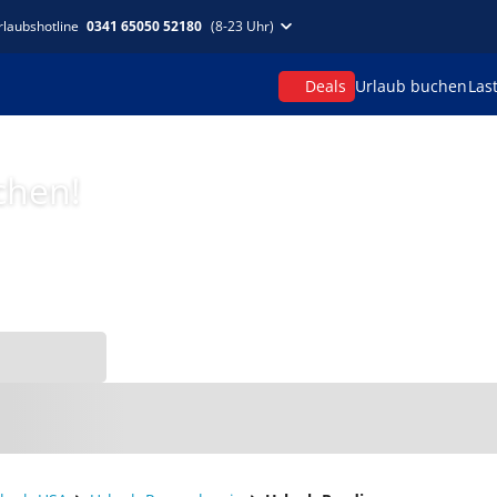
rlaubshotline
0341 65050 52180
(8-23 Uhr)
Deals
Urlaub buchen
Las
chen!