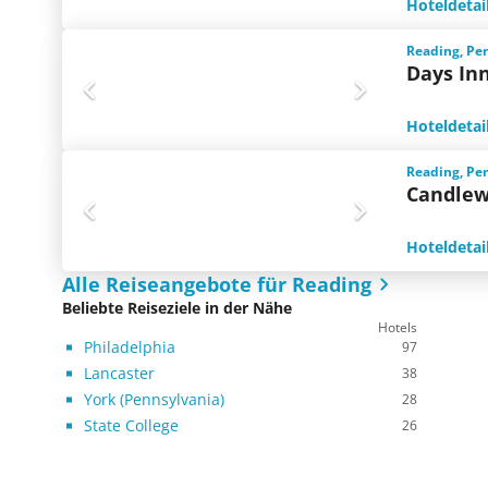
Hoteldetai
Reading, Pe
Days In
Hoteldetai
Reading, Pe
Candlew
Hoteldetai
Alle Reiseangebote für Reading
Beliebte Reiseziele in der Nähe
Hotels
Philadelphia
97
Lancaster
38
York (Pennsylvania)
28
State College
26