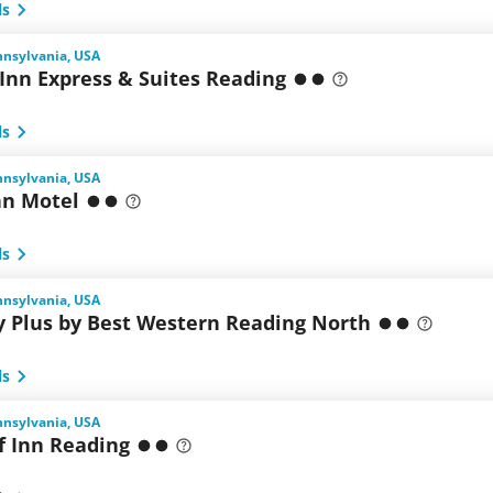
ls
nnsylvania, USA
Inn Express & Suites Reading
ls
nnsylvania, USA
nn Motel
ls
nnsylvania, USA
y Plus by Best Western Reading North
ls
nnsylvania, USA
f Inn Reading