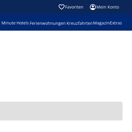
Favoriten
Mein Konto
t Minute
Hotels
Magazin
Extras
Ferienwohnungen
Kreuzfahrten