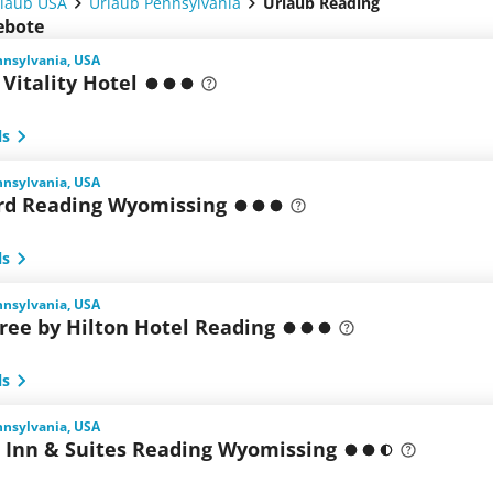
laub USA
Urlaub Pennsylvania
Urlaub Reading
ebote
nnsylvania, USA
Vitality Hotel
ls
nnsylvania, USA
rd Reading Wyomissing
ls
nnsylvania, USA
ree by Hilton Hotel Reading
ls
nnsylvania, USA
d Inn & Suites Reading Wyomissing