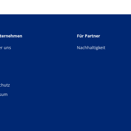
nternehmen
Für Partner
er uns
Nachhaltigkeit
chutz
ssum