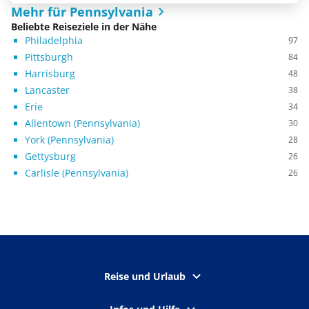
Mehr für Pennsylvania
Beliebte Reiseziele in der Nähe
Philadelphia
97
Pittsburgh
84
Harrisburg
48
Lancaster
38
Erie
34
Allentown (Pennsylvania)
30
York (Pennsylvania)
28
Gettysburg
26
Carlisle (Pennsylvania)
26
Reise und Urlaub