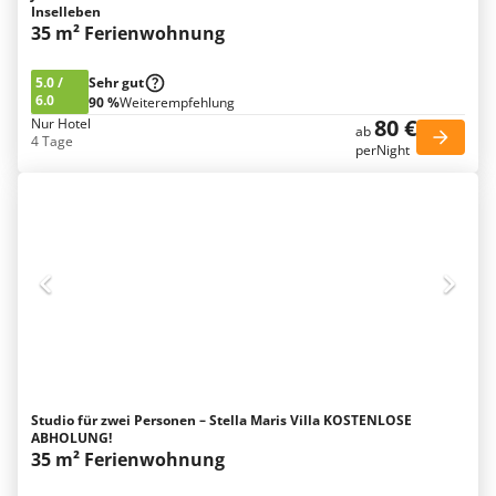
Inselleben
35 m² Ferienwohnung
5.0
/
Sehr gut
6.0
90 %
Weiterempfehlung
80 €
Nur Hotel
ab
4 Tage
perNight
Studio für zwei Personen – Stella Maris Villa KOSTENLOSE
ABHOLUNG!
35 m² Ferienwohnung