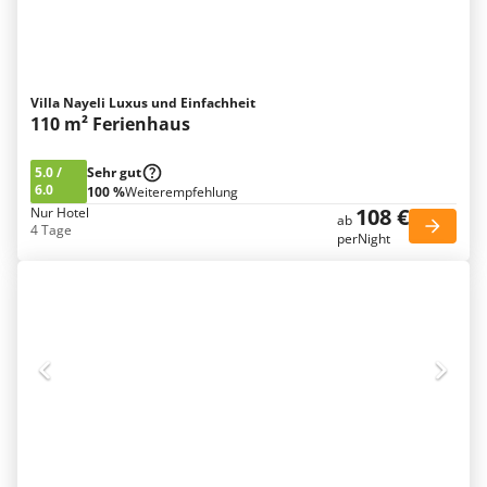
Villa Nayeli Luxus und Einfachheit
110 m² Ferienhaus
5.0
/
Sehr gut
6.0
100 %
Weiterempfehlung
108 €
Nur Hotel
ab
4 Tage
perNight