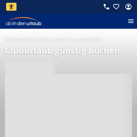
Mit wenigen Klicks zum Traumurlaub!
Cluburlaub günstig buchen