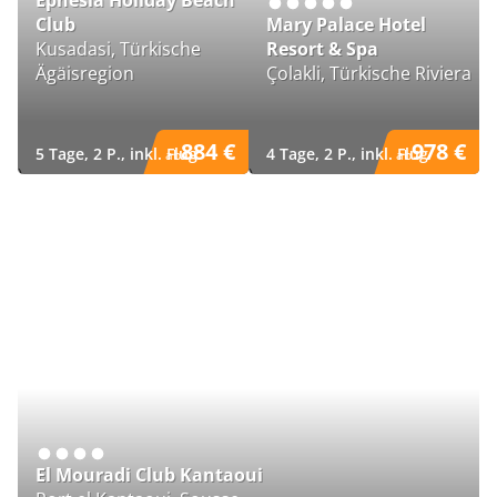
Ephesia Holiday Beach
Club
Mary Palace Hotel
Kusadasi, Türkische
Resort & Spa
Ägäisregion
Çolakli, Türkische Riviera
884 €
978 €
5 Tage, 2 P., inkl. Flug
4 Tage, 2 P., inkl. Flug
ab
ab
)
)
El Mouradi Club Kantaoui