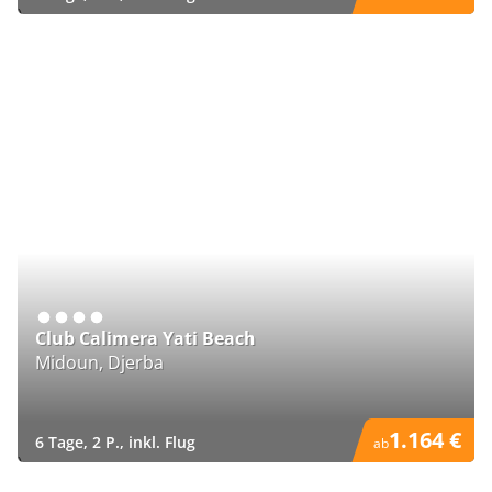
)
Club Calimera Yati Beach
Midoun, Djerba
1.164 €
6 Tage, 2 P., inkl. Flug
ab
)