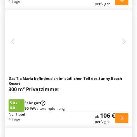
4 Tage
perNight
Das Tia Maria befindet sich im südlichen Teil des Sunny Beach
Resort
300 m² Privatzimmer
5.0
/
Sehr gut
6.0
90 %
Weiterempfehlung
106 €
Nur Hotel
ab
4 Tage
perNight