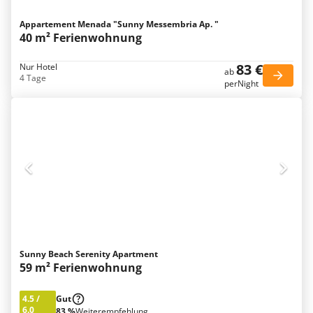
Appartement Menada "Sunny Messembria Ap. "
40 m² Ferienwohnung
83 €
Nur Hotel
ab
4 Tage
perNight
Sunny Beach Serenity Apartment
59 m² Ferienwohnung
4.5
/
Gut
6.0
83 %
Weiterempfehlung