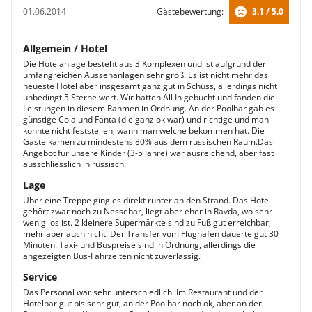
01.06.2014
Gästebewertung:
3.1 / 5.0
Allgemein / Hotel
Die Hotelanlage besteht aus 3 Komplexen und ist aufgrund der
umfangreichen Aussenanlagen sehr groß. Es ist nicht mehr das
neueste Hotel aber insgesamt ganz gut in Schuss, allerdings nicht
unbedingt 5 Sterne wert. Wir hatten All In gebucht und fanden die
Leistungen in diesem Rahmen in Ordnung. An der Poolbar gab es
günstige Cola und Fanta (die ganz ok war) und richtige und man
konnte nicht feststellen, wann man welche bekommen hat. Die
Gäste kamen zu mindestens 80% aus dem russischen Raum.Das
Angebot für unsere Kinder (3-5 Jahre) war ausreichend, aber fast
ausschliesslich in russisch.
Lage
Über eine Treppe ging es direkt runter an den Strand. Das Hotel
gehört zwar noch zu Nessebar, liegt aber eher in Ravda, wo sehr
wenig los ist. 2 kleinere Supermärkte sind zu Fuß gut erreichbar,
mehr aber auch nicht. Der Transfer vom Flughafen dauerte gut 30
Minuten. Taxi- und Buspreise sind in Ordnung, allerdings die
angezeigten Bus-Fahrzeiten nicht zuverlässig.
Service
Das Personal war sehr unterschiedlich. Im Restaurant und der
Hotelbar gut bis sehr gut, an der Poolbar noch ok, aber an der