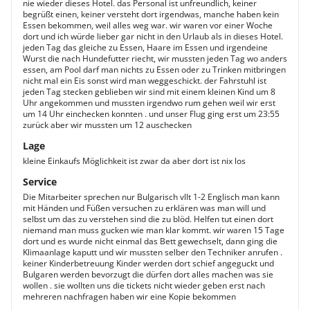
nie wieder dieses Hotel. das Personal ist unfreundlich, keiner
begrüßt einen, keiner versteht dort irgendwas, manche haben kein
Essen bekommen, weil alles weg war. wir waren vor einer Woche
dort und ich würde lieber gar nicht in den Urlaub als in dieses Hotel.
jeden Tag das gleiche zu Essen, Haare im Essen und irgendeine
Wurst die nach Hundefutter riecht, wir mussten jeden Tag wo anders
essen, am Pool darf man nichts zu Essen oder zu Trinken mitbringen
nicht mal ein Eis sonst wird man weggeschickt. der Fahrstuhl ist
jeden Tag stecken geblieben wir sind mit einem kleinen Kind um 8
Uhr angekommen und mussten irgendwo rum gehen weil wir erst
um 14 Uhr einchecken konnten . und unser Flug ging erst um 23:55
zurück aber wir mussten um 12 auschecken
Lage
kleine Einkaufs Möglichkeit ist zwar da aber dort ist nix los
Service
Die Mitarbeiter sprechen nur Bulgarisch vllt 1-2 Englisch man kann
mit Händen und Füßen versuchen zu erklären was man will und
selbst um das zu verstehen sind die zu blöd. Helfen tut einen dort
niemand man muss gucken wie man klar kommt. wir waren 15 Tage
dort und es wurde nicht einmal das Bett gewechselt, dann ging die
Klimaanlage kaputt und wir mussten selber den Techniker anrufen .
keiner Kinderbetreuung Kinder werden dort schief angeguckt und
Bulgaren werden bevorzugt die dürfen dort alles machen was sie
wollen . sie wollten uns die tickets nicht wieder geben erst nach
mehreren nachfragen haben wir eine Kopie bekommen