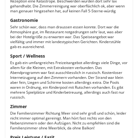
Rezeption eine Katastrope. Beschwerden wurden dort sehr lax
gehandhabt. Die Zimmerreinigung war oberflächlich ok, aber wenn
man genauer hingesehen hat, auf keinen Fall 5-Sterne-würdig
Gastronomie
Sehr schön war, dass man draussen essen konnte. Dort war die
Atmosphäre gut, im Restaurant notgedrungen sehr laut, was aber
bei der Hotelgröße zu erwarten war. Das Speiseangebot war
vielfältig und immer mit landestypischen Gerichten. Kinderstühle
gab es ausreichend.
Sport / Wellness
Es gab ein umfangreiches Freizeitangebot allerdings viele Dinge, vor
allem für die Kleinen, mit Extrakosten verbunden. Das
Abendprogramm war fast ausschliesslich in russisch. Kostenloser
Internetzugang auf den Zimmern vorhanden. Der Strand war klein
aber fein, Liegen und Schirme kosten allerdings extra. Die Pools
waren in Ordnung, ein Kinderpool mit Rutschen vorhanden. Es gibt
mehrere Spielplätze und Kinderbetreuung, allerdings auch fast nur
russisch.
Zimmer
Die Familienzimmer Richtung Meer sind sehr groß und schön, leider
nicht immer optimal gereinigt. Man hört fast nichts von den
Nebenzimmern oder den Aufzügen. Nicht zu empfehlen sind die
Familienzimmer ohne Meerblick, da ohne Balkon!
Preis Leistung / Fazit