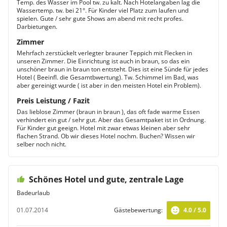
Temp. des Wasser im Pool tw. zu kalt. Nach Hotelangaben lag die
Wassertemp. tw. bei 21°. Für Kinder viel Platz zum laufen und
spielen. Gute / sehr gute Shows am abend mit recht profes.
Darbietungen.
Zimmer
Mehrfach zerstückelt verlegter brauner Teppich mit Flecken in
unseren Zimmer. Die Einrichtung ist auch in braun, so das ein
unschöner braun in braun ton entsteht. Dies ist eine Sünde für jedes
Hotel ( Beeinfl. die Gesamtbwertung). Tw. Schimmel im Bad, was
aber gereinigt wurde ( ist aber in den meisten Hotel ein Problem).
Preis Leistung / Fazit
Das lieblose Zimmer (braun in braun ), das oft fade warme Essen
verhindert ein gut / sehr gut. Aber das Gesamtpaket ist in Ordnung.
Für Kinder gut geeign. Hotel mit zwar etwas kleinen aber sehr
flachen Strand. Ob wir dieses Hotel nochm. Buchen? Wissen wir
selber noch nicht.
Schönes Hotel und gute, zentrale Lage
Badeurlaub
01.07.2014
Gästebewertung:
4.0 / 5.0