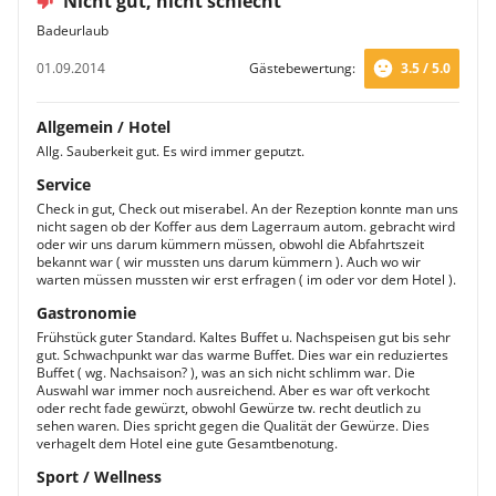
Nicht gut, nicht schlecht
Badeurlaub
01.09.2014
Gästebewertung:
3.5 / 5.0
Allgemein / Hotel
Allg. Sauberkeit gut. Es wird immer geputzt.
Service
Check in gut, Check out miserabel. An der Rezeption konnte man uns
nicht sagen ob der Koffer aus dem Lagerraum autom. gebracht wird
oder wir uns darum kümmern müssen, obwohl die Abfahrtszeit
bekannt war ( wir mussten uns darum kümmern ). Auch wo wir
warten müssen mussten wir erst erfragen ( im oder vor dem Hotel ).
Gastronomie
Frühstück guter Standard. Kaltes Buffet u. Nachspeisen gut bis sehr
gut. Schwachpunkt war das warme Buffet. Dies war ein reduziertes
Buffet ( wg. Nachsaison? ), was an sich nicht schlimm war. Die
Auswahl war immer noch ausreichend. Aber es war oft verkocht
oder recht fade gewürzt, obwohl Gewürze tw. recht deutlich zu
sehen waren. Dies spricht gegen die Qualität der Gewürze. Dies
verhagelt dem Hotel eine gute Gesamtbenotung.
Sport / Wellness