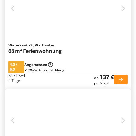
Waterkant 28, Wattläufer
68 m² Ferienwohnung
4.0
/
Angemessen
6.0
79 %
Weiterempfehlung
137 €
Nur Hotel
ab
4 Tage
perNight