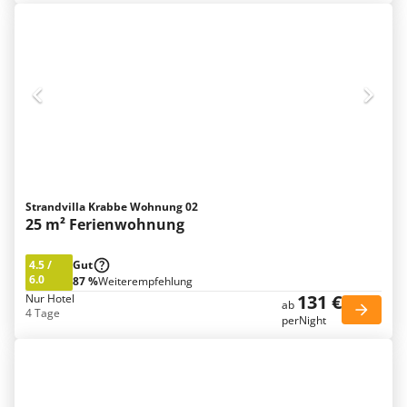
Strandvilla Krabbe Wohnung 02
25 m² Ferienwohnung
4.5
/
Gut
6.0
87 %
Weiterempfehlung
131 €
Nur Hotel
ab
4 Tage
perNight