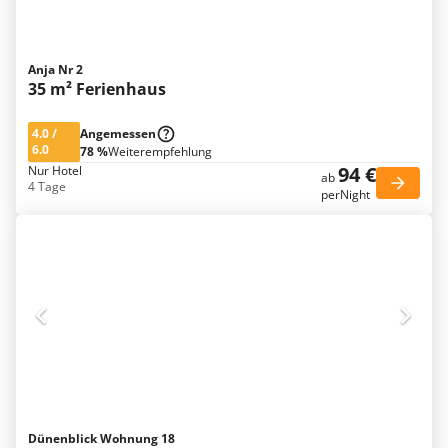
Anja Nr 2
35 m² Ferienhaus
4.0
/
Angemessen
6.0
78 %
Weiterempfehlung
94 €
Nur Hotel
ab
4 Tage
perNight
Dünenblick Wohnung 18