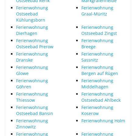
Ostseebad Rerik
Markgrafenheide
Ferienwohnung
Ferienwohnung
Ostseebad
Graal-Müritz
Kühlungsborn
Ferienwohnung
Ferienwohnung
Dierhagen
Ostseebad Zingst
Ferienwohnung
Ferienwohnung
Ostseebad Prerow
Breege
Ferienwohnung
Ferienwohnung
Dranske
Sassnitz
Ferienwohnung
Ferienwohnung
Glowe
Bergen auf Rügen
Ferienwohnung
Ferienwohnung
Göhren
Middelhagen
Ferienwohnung
Ferienwohnung
Thiessow
Ostseebad Ahlbeck
Ferienwohnung
Ferienwohnung
Ostseebad Bansin
Koserow
Ferienwohnung
Ferienwohnung Holm
Zinnowitz
Ferienwohnung
Ferienwohnung