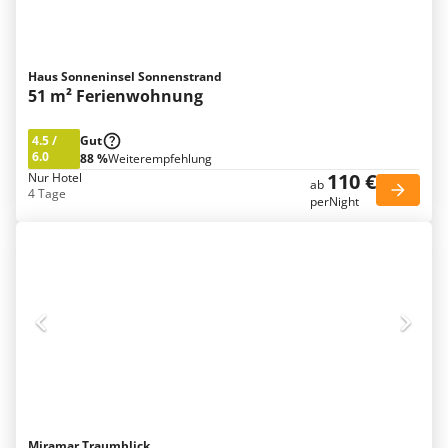
Haus Sonneninsel Sonnenstrand
51 m² Ferienwohnung
4.5
/
Gut
6.0
88 %
Weiterempfehlung
110 €
Nur Hotel
ab
4 Tage
perNight
Miramar Traumblick