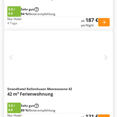
5.0
/
Sehr gut
6.0
94 %
Weiterempfehlung
187 €
Nur Hotel
ab
4 Tage
perNight
Strandhotel Kellenhusen Meeressonne 42
42 m² Ferienwohnung
5.0
/
Sehr gut
6.0
89 %
Weiterempfehlung
121 €
Nur Hotel