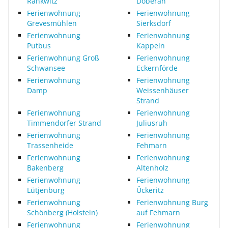
Rankwitz
Doberan
Ferienwohnung
Ferienwohnung
Grevesmühlen
Sierksdorf
Ferienwohnung
Ferienwohnung
Putbus
Kappeln
Ferienwohnung Groß
Ferienwohnung
Schwansee
Eckernförde
Ferienwohnung
Ferienwohnung
Damp
Weissenhäuser
Strand
Ferienwohnung
Ferienwohnung
Timmendorfer Strand
Juliusruh
Ferienwohnung
Ferienwohnung
Trassenheide
Fehmarn
Ferienwohnung
Ferienwohnung
Bakenberg
Altenholz
Ferienwohnung
Ferienwohnung
Lütjenburg
Ückeritz
Ferienwohnung
Ferienwohnung Burg
Schönberg (Holstein)
auf Fehmarn
Ferienwohnung
Ferienwohnung