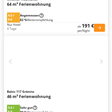
64 m² Ferienwohnung
4.0
/
Angemessen
6.0
82 %
Weiterempfehlung
191 €
Nur Hotel
ab
4 Tage
perNight
Baltic 117 Grömitz
46 m² Ferienwohnung
5.0
/
Sehr gut
6.0