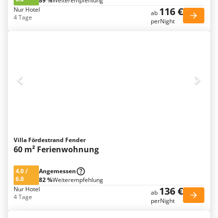
89 %
Weiterempfehlung
116 €
Nur Hotel
ab
4 Tage
perNight
Villa Fördestrand Fender
60 m² Ferienwohnung
4.0
/
Angemessen
6.0
82 %
Weiterempfehlung
136 €
Nur Hotel
ab
4 Tage
perNight