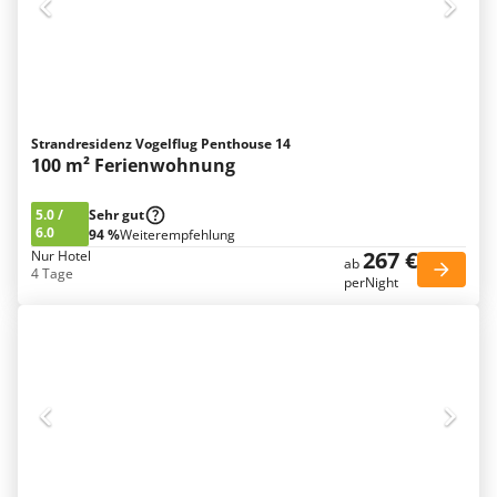
Strandresidenz Vogelflug Penthouse 14
100 m² Ferienwohnung
5.0
/
Sehr gut
6.0
94 %
Weiterempfehlung
267 €
Nur Hotel
ab
4 Tage
perNight