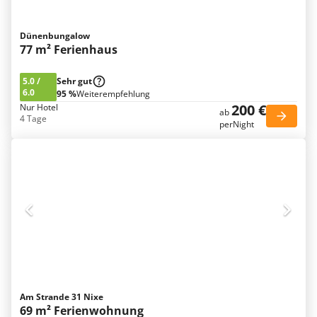
Dünenbungalow
77 m² Ferienhaus
5.0
/
Sehr gut
6.0
95 %
Weiterempfehlung
200 €
Nur Hotel
ab
4 Tage
perNight
Am Strande 31 Nixe
69 m² Ferienwohnung