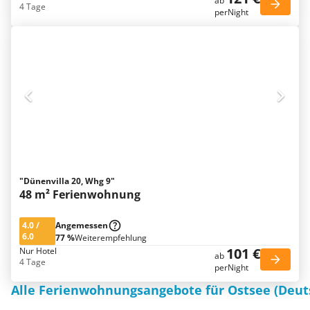
ab
4 Tage
perNight
"Dünenvilla 20, Whg 9"
48 m² Ferienwohnung
4.0
/
Angemessen
6.0
77 %
Weiterempfehlung
101 €
Nur Hotel
ab
4 Tage
perNight
Alle Ferienwohnungsangebote für Ostsee (Deut