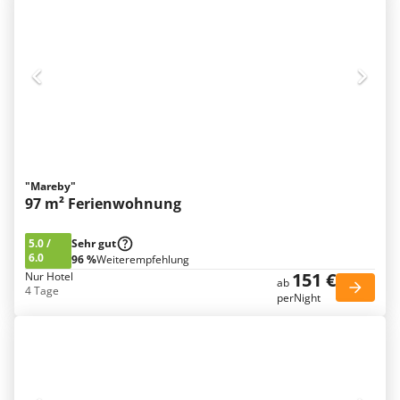
"Mareby"
97 m² Ferienwohnung
5.0
/
Sehr gut
6.0
96 %
Weiterempfehlung
151 €
Nur Hotel
ab
4 Tage
perNight