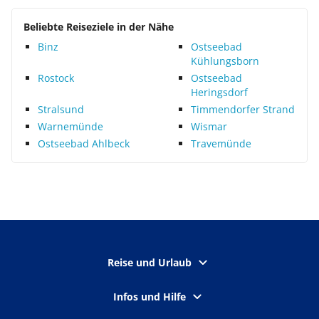
Beliebte Reiseziele in der Nähe
Binz
Ostseebad
Kühlungsborn
Rostock
Ostseebad
Heringsdorf
Stralsund
Timmendorfer Strand
Warnemünde
Wismar
Ostseebad Ahlbeck
Travemünde
Reise und Urlaub
Infos und Hilfe