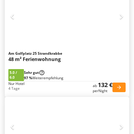
Am Golfplatz 25 Strandkrabbe
48 m² Ferienwohnung
5.0
/
Sehr gut
6.0
97 %
Weiterempfehlung
132 €
Nur Hotel
ab
4 Tage
perNight