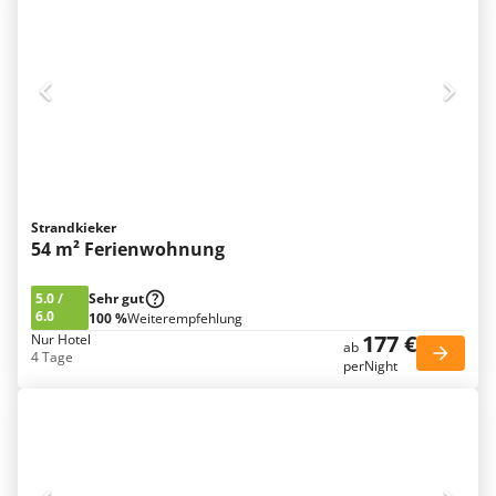
Strandkieker
54 m² Ferienwohnung
5.0
/
Sehr gut
6.0
100 %
Weiterempfehlung
177 €
Nur Hotel
ab
4 Tage
perNight