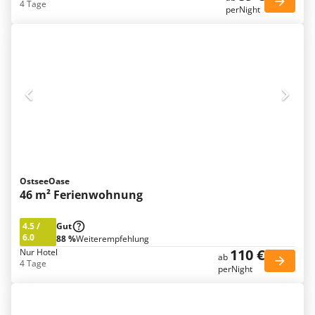
4 Tage
perNight
OstseeOase
46 m² Ferienwohnung
4.5
/
Gut
6.0
88 %
Weiterempfehlung
110 €
Nur Hotel
ab
4 Tage
perNight