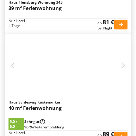
Haus Flensburg Wohnung 345
39 m² Ferienwohnung
81 €
Nur Hotel
ab
4 Tage
perNight
Haus Schleswig Küstenanker
40 m² Ferienwohnung
5.0
/
Sehr gut
6.0
96 %
Weiterempfehlung
89 €
Nur Hotel
ab