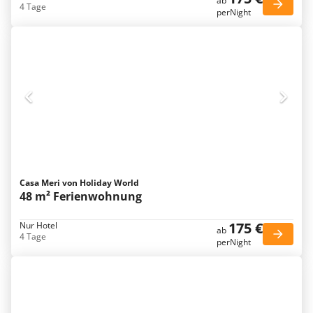
ab
4 Tage
perNight
Casa Meri von Holiday World
48 m² Ferienwohnung
175 €
Nur Hotel
ab
4 Tage
perNight