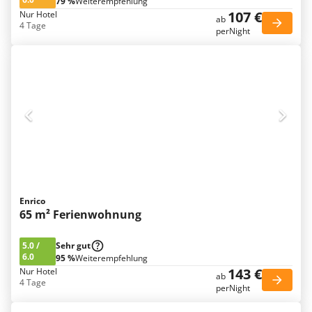
79 %
Weiterempfehlung
107 €
Nur Hotel
ab
4 Tage
perNight
Enrico
65 m² Ferienwohnung
5.0
/
Sehr gut
6.0
95 %
Weiterempfehlung
143 €
Nur Hotel
ab
4 Tage
perNight