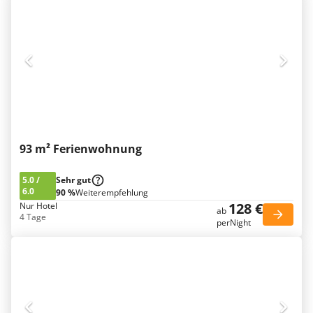
93 m² Ferienwohnung
5.0
/
Sehr gut
6.0
90 %
Weiterempfehlung
128 €
Nur Hotel
ab
4 Tage
perNight