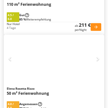
110 m² Ferienwohnung
4.5
/
Gut
6.0
85 %
Weiterempfehlung
211 €
Nur Hotel
ab
4 Tage
perNight
Elena Rosetta Rizzo
50 m² Ferienwohnung
4.0
/
Angemessen
6.0