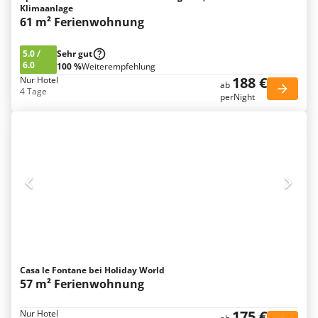
Klimaanlage
61 m² Ferienwohnung
5.0
/
Sehr gut
6.0
100 %
Weiterempfehlung
188 €
Nur Hotel
ab
4 Tage
perNight
Casa le Fontane bei Holiday World
57 m² Ferienwohnung
175 €
Nur Hotel