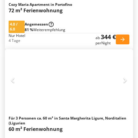
Cozy Maria Apartment in Portofino
72 m² Ferienwohnung
4.0
/
Angemessen
6.0
81 %
Weiterempfehlung
344 €
Nur Hotel
ab
4 Tage
perNight
Für 3 Personen ca. 60 m² in Santa Margherita Ligure, Norditalien
(Ligurien
60 m² Ferienwohnung