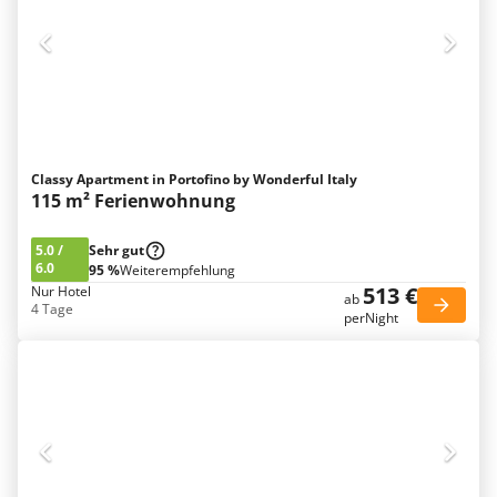
Classy Apartment in Portofino by Wonderful Italy
115 m² Ferienwohnung
5.0
/
Sehr gut
6.0
95 %
Weiterempfehlung
513 €
Nur Hotel
ab
4 Tage
perNight