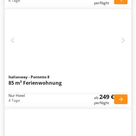
4 Tage
perNight
Italianway - Pontetto 8
85 m² Ferienwohnung
249 €
Nur Hotel
ab
4 Tage
perNight