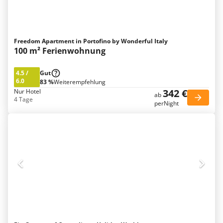
Freedom Apartment in Portofino by Wonderful Italy
100 m² Ferienwohnung
4.5
/
Gut
6.0
83 %
Weiterempfehlung
342 €
Nur Hotel
ab
4 Tage
perNight