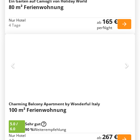
Ein Garten auf Camogli von Holiday World
80 m² Ferienwohnung
165 €
Nur Hotel
ab
4 Tage
perNight
Charming Balcony Apartment by Wonderful Italy
100 m² Ferienwohnung
5.0
/
Sehr gut
6.0
90 %
Weiterempfehlung
267 €
Nur Hotel
ab