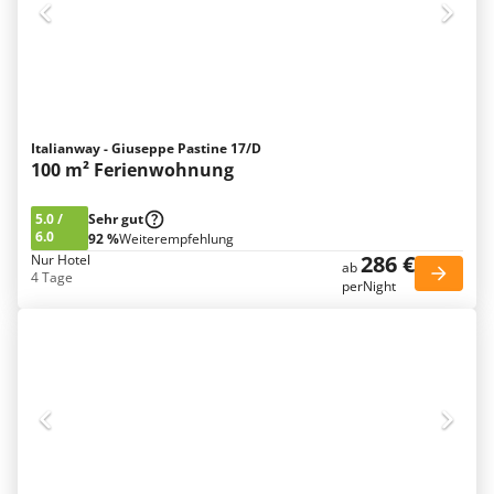
Italianway - Giuseppe Pastine 17/D
100 m² Ferienwohnung
5.0
/
Sehr gut
6.0
92 %
Weiterempfehlung
286 €
Nur Hotel
ab
4 Tage
perNight