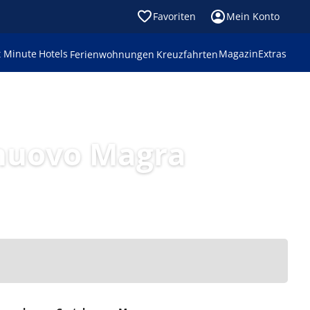
Favoriten
Mein Konto
t Minute
Hotels
Magazin
Extras
Ferienwohnungen
Kreuzfahrten
nuovo Magra