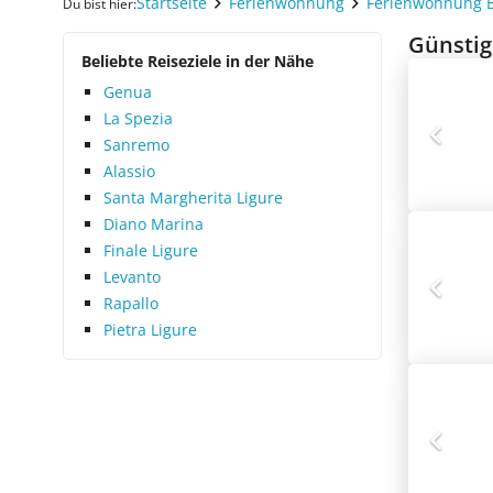
Startseite
Ferienwohnung
Ferienwohnung 
Du bist hier:
Günstig
Beliebte Reiseziele in der Nähe
Genua
La Spezia
Sanremo
Alassio
Santa Margherita Ligure
Diano Marina
Finale Ligure
Levanto
Rapallo
Pietra Ligure