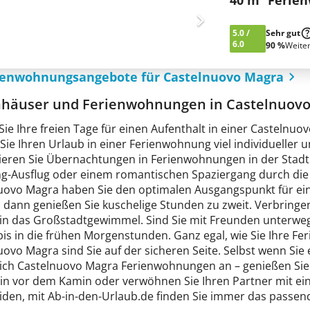
40 m² Ferie
5.0
/
Sehr gut
6.0
90 %
Weite
rienwohnungsangebote für Castelnuovo Magra
nhäuser und Ferienwohnungen in Castelnuov
Sie Ihre freien Tage für einen Aufenthalt in einer Casteln
ie Ihren Urlaub in einer Ferienwohnung viel individueller u
eren Sie Übernachtungen in Ferienwohnungen in der Stadt
g-Ausflug oder einem romantischen Spaziergang durch die 
uovo Magra haben Sie den optimalen Ausgangspunkt für ein
, dann genießen Sie kuschelige Stunden zu zweit. Verbringe
h in das Großstadtgewimmel. Sind Sie mit Freunden unterw
is in die frühen Morgenstunden. Ganz egal, wie Sie Ihre Fe
uovo Magra sind Sie auf der sicheren Seite. Selbst wenn Si
sich Castelnuovo Magra Ferienwohnungen an – genießen Sie
in vor dem Kamin oder verwöhnen Sie Ihren Partner mit ein
iden, mit Ab-in-den-Urlaub.de finden Sie immer das passen