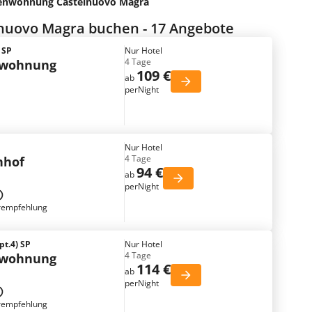
ienwohnung Castelnuovo Magra
nuovo Magra buchen - 17 Angebote
 SP
Nur Hotel
4 Tage
nwohnung
109 €
ab
perNight
Nur Hotel
4 Tage
nhof
94 €
ab
perNight
rempfehlung
pt.4) SP
Nur Hotel
4 Tage
nwohnung
114 €
ab
perNight
rempfehlung