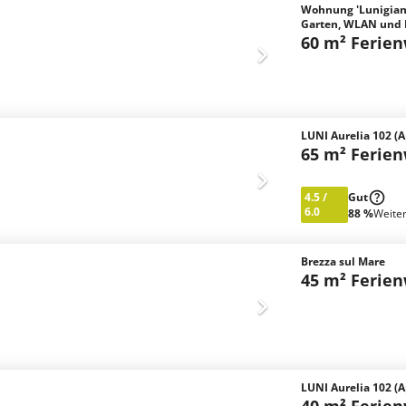
Wohnung 'Lunigiana
Garten, WLAN und 
60 m² Ferie
LUNI Aurelia 102 (A
65 m² Ferie
4.5
/
Gut
6.0
88 %
Weite
Brezza sul Mare
45 m² Ferie
LUNI Aurelia 102 (A