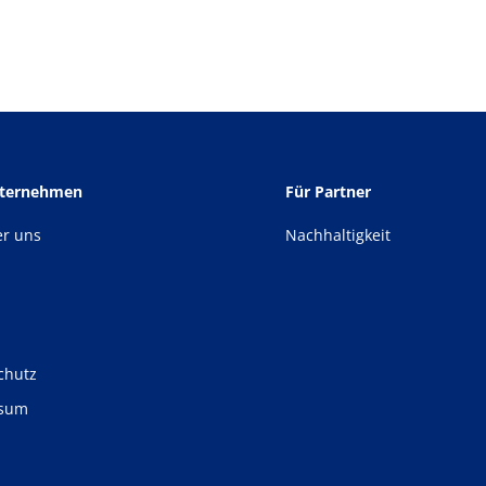
nternehmen
Für Partner
er uns
Nachhaltigkeit
chutz
ssum