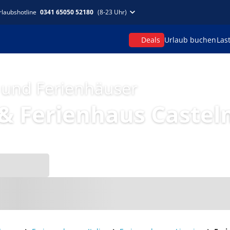
rlaubshotline
0341 65050 52180
(8-23 Uhr)
Deals
Urlaub buchen
Las
 und Ferienhäuser
& Ferienhaus Castel