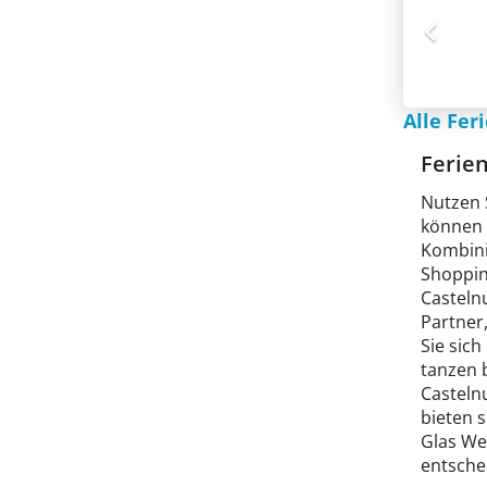
Alle Fe
Ferie
Nutzen 
können S
Kombini
Shoppin
Casteln
Partner
Sie sic
tanzen b
Casteln
bieten 
Glas We
entsche