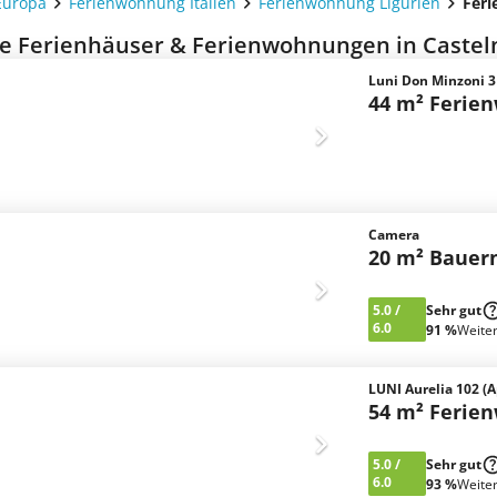
Europa
Ferienwohnung Italien
Ferienwohnung Ligurien
Fer
e Ferienhäuser & Ferienwohnungen in Castel
Luni Don Minzoni 3
44 m² Ferie
Camera
20 m² Bauer
5.0
/
Sehr gut
6.0
91 %
Weite
LUNI Aurelia 102 (A
54 m² Ferie
5.0
/
Sehr gut
6.0
93 %
Weite