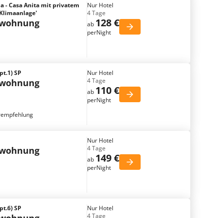
 - Casa Anita mit privatem
Nur Hotel
Klimaanlage'
4 Tage
128 €
nwohnung
ab
perNight
pt.1) SP
Nur Hotel
4 Tage
nwohnung
110 €
ab
perNight
rempfehlung
Nur Hotel
4 Tage
nwohnung
149 €
ab
perNight
pt.6) SP
Nur Hotel
4 Tage