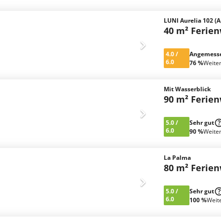
LUNI Aurelia 102 (A
40 m² Ferie
4.0
/
Angemess
6.0
76 %
Weite
Mit Wasserblick
90 m² Ferie
5.0
/
Sehr gut
6.0
90 %
Weite
La Palma
80 m² Ferie
5.0
/
Sehr gut
6.0
100 %
Weit