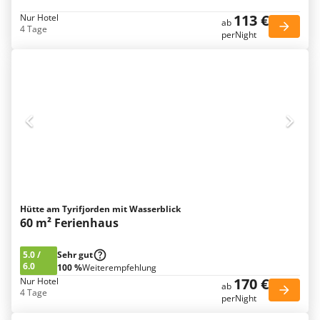
113 €
Nur Hotel
ab
4 Tage
perNight
Hütte am Tyrifjorden mit Wasserblick
60 m² Ferienhaus
5.0
/
Sehr gut
6.0
100 %
Weiterempfehlung
170 €
Nur Hotel
ab
4 Tage
perNight