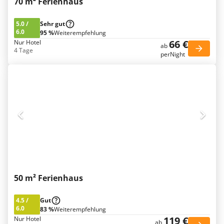
70 m² Ferienhaus
5.0
/
Sehr gut
6.0
95 %
Weiterempfehlung
66 €
Nur Hotel
ab
4 Tage
perNight
50 m² Ferienhaus
4.5
/
Gut
6.0
83 %
Weiterempfehlung
119 €
Nur Hotel
ab