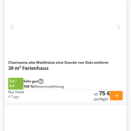
Charmante alte Waldhütte eine Stunde von Oslo entfernt
39 m² Ferienhaus
5.0
/
Sehr gut
6.0
100 %
Weiterempfehlung
75 €
Nur Hotel
ab
4 Tage
perNight