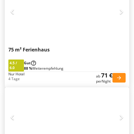
75 m² Ferienhaus
4.5
/
Gut
6.0
88 %
Weiterempfehlung
71 €
Nur Hotel
ab
4 Tage
perNight