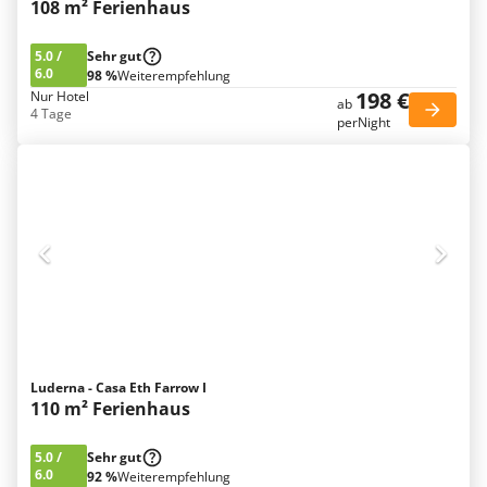
108 m² Ferienhaus
5.0
/
Sehr gut
6.0
98 %
Weiterempfehlung
198 €
Nur Hotel
ab
4 Tage
perNight
Luderna - Casa Eth Farrow I
110 m² Ferienhaus
5.0
/
Sehr gut
6.0
92 %
Weiterempfehlung