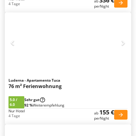
336 €
ab
4 Tage
perNight
Luderna - Apartamento Tuca
76 m² Ferienwohnung
5.0
/
Sehr gut
6.0
92 %
Weiterempfehlung
155 €
Nur Hotel
ab
4 Tage
perNight