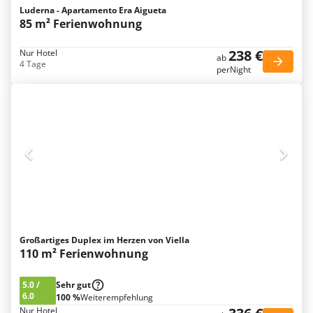
Luderna - Apartamento Era Aigueta
85 m² Ferienwohnung
238 €
Nur Hotel
ab
4 Tage
perNight
Großartiges Duplex im Herzen von Viella
110 m² Ferienwohnung
5.0
/
Sehr gut
6.0
100 %
Weiterempfehlung
Nur Hotel