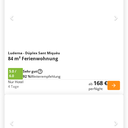
Luderna - Dúplex Sant Miquèu
84 m² Ferienwohnung
5.0
/
Sehr gut
6.0
92 %
Weiterempfehlung
168 €
Nur Hotel
ab
4 Tage
perNight