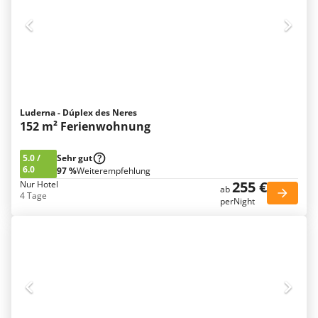
Luderna - Dúplex des Neres
152 m² Ferienwohnung
5.0
/
Sehr gut
6.0
97 %
Weiterempfehlung
255 €
Nur Hotel
ab
4 Tage
perNight