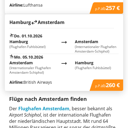
Airline:
Lufthansa
257 €
ab
p.P.
Hamburg
Amsterdam
Do. 01.10.2026
Hamburg
Amsterdam
(Flughafen Fuhlsbüttel)
(Internationaler Flughafen
Amsterdam-Schiphol)
Mo. 05.10.2026
Amsterdam
Hamburg
(Internationaler Flughafen
(Flughafen Fuhlsbüttel)
Amsterdam-Schiphol)
Airline:
British Airways
260 €
ab
p.P.
Flüge nach Amsterdam finden
Der
Flughafen Amsterdam
, besser bekannt als
Airport Schiphol
, ist der internationale Flughafen
der niederländischen Hauptstadt. Mit rund 64
Millionen Passagieren ist er sogar der drittgrößte