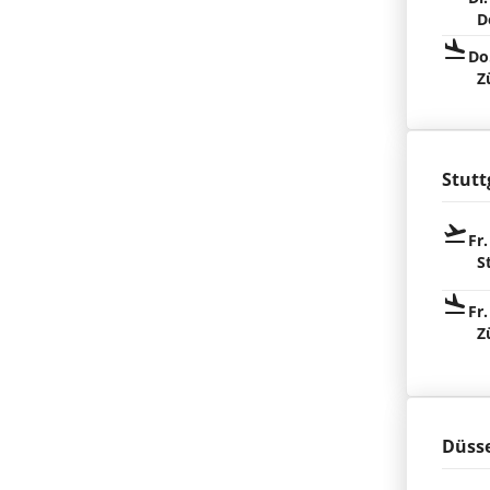
D
Do
Z
Stutt
Fr.
S
Fr.
Z
Düsse