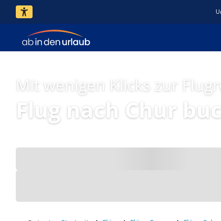
U
Mit wenigen Klicks zur Flugr
Flug nach Chur bu