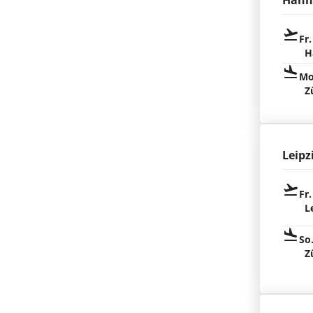
Hann
Fr.
H
Mo
Z
Leipz
Fr.
L
So
Z