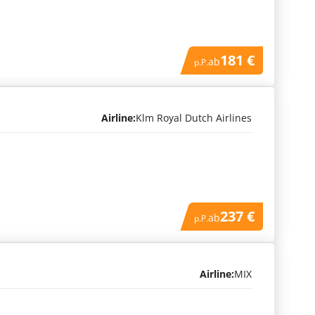
181 €
ab
p.P.
Airline:
Klm Royal Dutch Airlines
237 €
ab
p.P.
Airline:
MIX