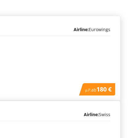
Airline:
Eurowings
180 €
ab
p.P.
Airline:
Swiss