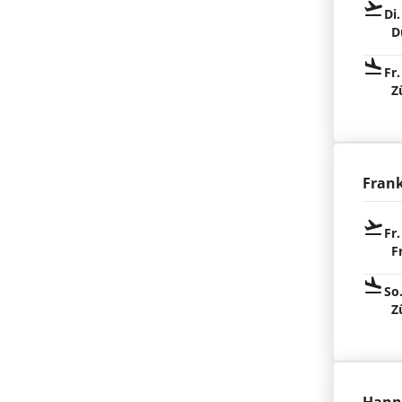
Di.
D
Fr.
Z
Fran
Fr.
F
So
Z