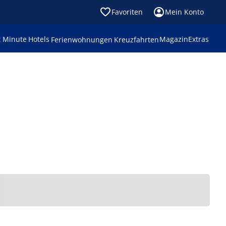
Favoriten
Mein Konto
t Minute
Hotels
Magazin
Extras
Ferienwohnungen
Kreuzfahrten