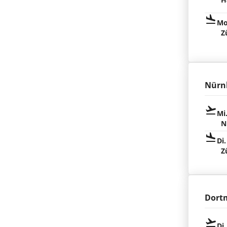
Mo
Z
Nürn
Mi
N
Di.
Z
Dort
Di.