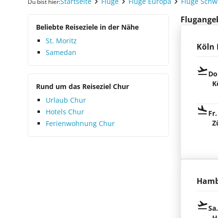
Startseite
Flüge
Flüge Europa
Flüge Schw
Du bist hier:
Flugangeb
Beliebte Reiseziele in der Nähe
St. Moritz
Köln
Samedan
Do
K
Rund um das Reiseziel Chur
Urlaub Chur
Hotels Chur
Fr.
Z
Ferienwohnung Chur
Hamb
Sa
H