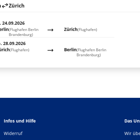
n
Zürich
. 24.09.2026
erlin
Zürich
(Flughafen Berlin
(Flughafen)
Brandenburg)
. 28.09.2026
ürich
Berlin
(Flughafen)
(Flughafen Berlin
Brandenburg)
Infos und Hilfe
Das U
Widerruf
Wir üb