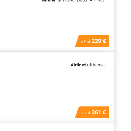
229 €
ab
p.P.
Airline:
Lufthansa
261 €
ab
p.P.