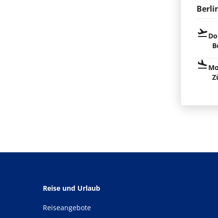
Berli
Do
B
Mo
Z
Reise und Urlaub
Reiseangebote