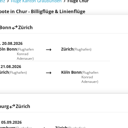
eiz
Flüge Kanton Graubünden
Flüge Chur
ote in Chur - Billigflüge & Linienflüge
 Bonn
Zürich
. 20.08.2026
öln Bonn
Zürich
(Flughafen
(Flughafen)
Konrad
Adenauer)
 21.08.2026
ürich
Köln Bonn
(Flughafen)
(Flughafen
Konrad
Adenauer)
urg
Zürich
. 05.09.2026
amburg
Zürich