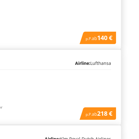
140 €
ab
p.P.
Airline:
Lufthansa
er
218 €
ab
p.P.
Airline:
Klm Royal Dutch Airlines