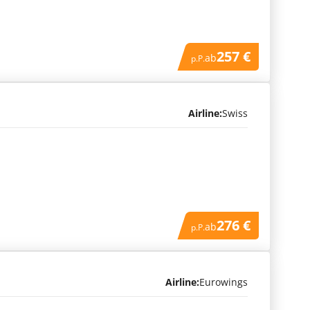
257 €
ab
p.P.
Airline:
Swiss
276 €
ab
p.P.
Airline:
Eurowings