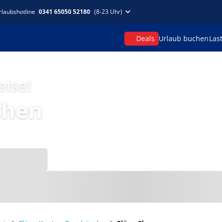
rlaubshotline
0341 65050 52180
(8-23 Uhr)
Deals
Urlaub buchen
Las
eise!
chen