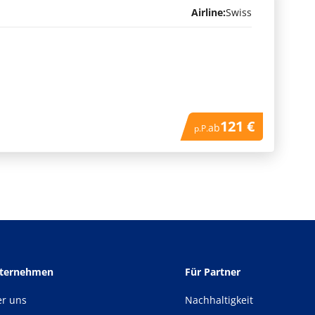
Airline:
Swiss
121 €
ab
p.P.
nternehmen
Für Partner
er uns
Nachhaltigkeit