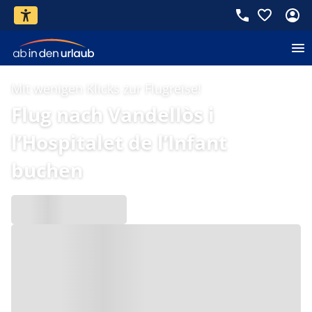
Mit wenigen Klicks zur Flugreise!
Flug nach Vandellòs i
l’Hospitalet de l’Infant
buchen