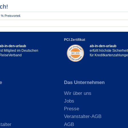
ch!
% Preisvorteil.
PCI Zertifikat
ab-in-den-urlaub
ab-in-den-urlaub
ist Mitglied im Deutschen
erfüllt höchste Sicherhe
ReiseVerband
für Kreditkartenzahlung
e
Das Unternehmen
Wir über uns
Jobs
Presse
Veranstalter-AGB
talter
AGB