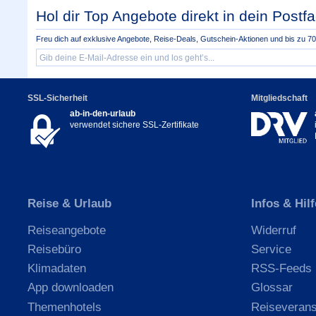
Hol dir Top Angebote direkt in dein Postfa
Freu dich auf exklusive Angebote, Reise-Deals, Gutschein-Aktionen und bis zu 70 
SSL-Sicherheit
Mitgliedschaft
ab-in-den-urlaub
verwendet sichere SSL-Zertifikate
Reise & Urlaub
Infos & Hilf
Reiseangebote
Widerruf
Reisebüro
Service
Klimadaten
RSS-Feeds
App downloaden
Glossar
Themenhotels
Reiseverans