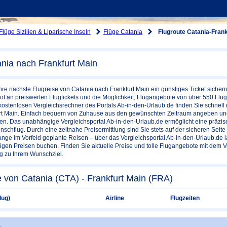
Flüge Sizilien & Liparische Inseln
Flüge Catania
Flugroute Catania-Frank
nia nach Frankfurt Main
Ihre nächste Flugreise von Catania nach Frankfurt Main ein günstiges Ticket sicher
 an preiswerten Flugtickets und die Möglichkeit, Flugangebote von über 550 Flug
kostenlosen Vergleichsrechner des Portals Ab-in-den-Urlaub.de finden Sie schnell d
rt Main. Einfach bequem von Zuhause aus den gewünschten Zeitraum angeben und 
en. Das unabhängige Vergleichsportal Ab-in-den-Urlaub.de ermöglicht eine präzise,
chflug. Durch eine zeitnahe Preisermittlung sind Sie stets auf der sicheren Seite 
ange im Vorfeld geplante Reisen – über das Vergleichsportal Ab-in-den-Urlaub.de 
igen Preisen buchen. Finden Sie aktuelle Preise und tolle Flugangebote mit dem 
ig zu Ihrem Wunschziel.
 von Catania (CTA) - Frankfurt Main (FRA)
lug)
Airline
Flugzeiten