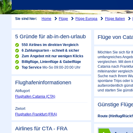
Home
Flüge
Flüge Europa
Flüge Italien
Sie sind hier:
5 Gründe für ab-in-den-urlaub
Flüge von Cata
550 Airlines im direkten Vergleich
6 Zahlungsarten - schnell & sicher
Möchten Sie sich für 
Zum Angebot mit nur wenigen Klicks
umfangreiches Angebot
Billigflüge, Linienflüge & Gabelflüge
vergleichen. Mit dem 
Catania nach Frankfu
Top Service
Mo-So 09:00-20:00 Uhr
miteinander vergleich
Suche nach Ihrem Wuns
spontane Trips oder l
Flughafeninformationen
außerordentlich günst
und starten Sie günst
Abflugort
Flughafen Catania (CTA)
Günstige Flüge
Zielort
Flughafen Frankfurt (FRA)
Route (Hinflug/Rückf
Airlines für CTA - FRA