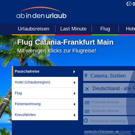
Urlaubsreisen
Last Minute
Flug
Hot
Flug Catania-Frankfurt Main
Mit wenigen Klicks zur Flugreise!
Pauschalreise
Hotel (Urlaubsregion)
Deutschland - alle 
Flug
Früheste Anreise
Ferienwohnung
Späteste Abreise
Kreuzfahrten
Reisedauer (beliebig)
mehr Suchkriterien anzeigen
weniger Optionen