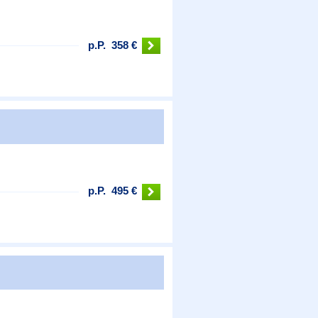
p.P.
358 €
p.P.
495 €