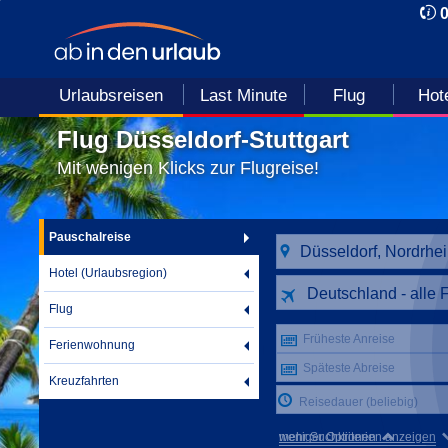
Urlaubsreisen
Last Minute
Flug
Hot
Flug Düsseldorf-Stuttgart
Mit wenigen Klicks zur Flugreise!
Pauschalreise
Hotel (Urlaubsregion)
Deutschland - alle 
Flug
Früheste Anreise
Ferienwohnung
Späteste Abreise
Kreuzfahrten
Reisedauer (beliebig)
mehr Suchkriterien anzeigen
weniger Optionen