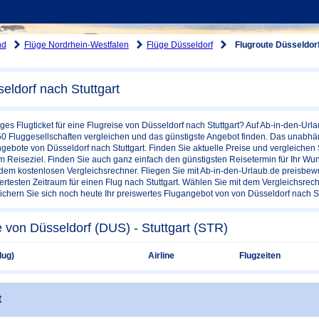
nd
Flüge Nordrhein-Westfalen
Flüge Düsseldorf
Flugroute Düsseldorf
eldorf nach Stuttgart
ges Flugticket für eine Flugreise von Düsseldorf nach Stuttgart? Auf Ab-in-den-Url
 Fluggesellschaften vergleichen und das günstigste Angebot finden. Das unabhäng
gebote von Düsseldorf nach Stuttgart. Finden Sie aktuelle Preise und vergleiche
 Reiseziel. Finden Sie auch ganz einfach den günstigsten Reisetermin für Ihr Wu
dem kostenlosen Vergleichsrechner. Fliegen Sie mit Ab-in-den-Urlaub.de preisbewu
ertesten Zeitraum für einen Flug nach Stuttgart. Wählen Sie mit dem Vergleichsre
chern Sie sich noch heute Ihr preiswertes Flugangebot von von Düsseldorf nach St
 von Düsseldorf (DUS) - Stuttgart (STR)
lug)
Airline
Flugzeiten
t