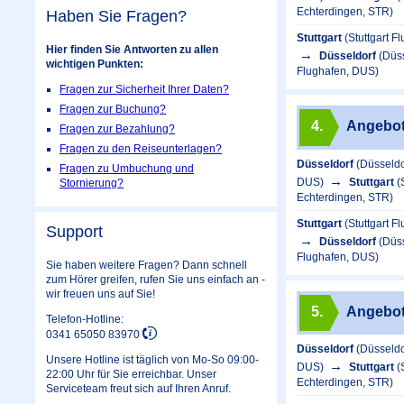
Echterdingen, STR)
Haben Sie Fragen?
Stuttgart
(Stuttgart 
Hier finden Sie Antworten zu allen
Düsseldorf
(Düss
wichtigen Punkten:
Flughafen, DUS)
Fragen zur Sicherheit Ihrer Daten?
Fragen zur Buchung?
4.
Angebo
Fragen zur Bezahlung?
Fragen zu den Reiseunterlagen?
Düsseldorf
(Düsseldo
Fragen zu Umbuchung und
DUS)
Stuttgart
(
Stornierung?
Echterdingen, STR)
Stuttgart
(Stuttgart 
Support
Düsseldorf
(Düss
Flughafen, DUS)
Sie haben weitere Fragen? Dann schnell
zum Hörer greifen, rufen Sie uns einfach an -
wir freuen uns auf Sie!
5.
Angebo
Telefon-Hotline:
0341 65050 83970
Düsseldorf
(Düsseldo
Unsere Hotline ist täglich von Mo-So 09:00-
DUS)
Stuttgart
(
22:00 Uhr für Sie erreichbar. Unser
Echterdingen, STR)
Serviceteam freut sich auf Ihren Anruf.