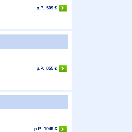
p.P.
509 €
p.P.
855 €
p.P.
1049 €