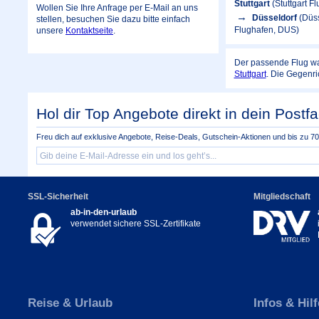
Stuttgart
(Stuttgart 
Wollen Sie Ihre Anfrage per E-Mail an uns
Düsseldorf
(Düss
stellen, besuchen Sie dazu bitte einfach
Flughafen, DUS)
unsere
Kontaktseite
.
Der passende Flug wa
Stuttgart
. Die Gegenri
Hol dir Top Angebote direkt in dein Postfa
Freu dich auf exklusive Angebote, Reise-Deals, Gutschein-Aktionen und bis zu 70 
SSL-Sicherheit
Mitgliedschaft
ab-in-den-urlaub
verwendet sichere SSL-Zertifikate
Reise & Urlaub
Infos & Hilf