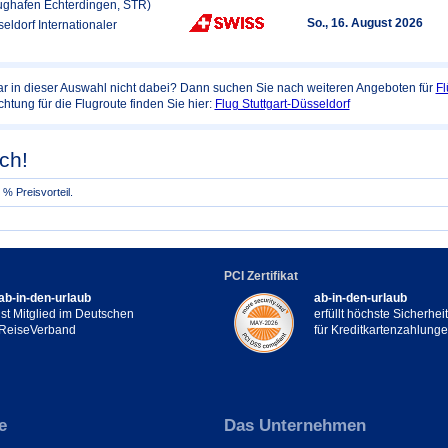
Flughafen Echterdingen, STR)
So., 16. August 2026
eldorf Internationaler
r in dieser Auswahl nicht dabei? Dann suchen Sie nach weiteren Angeboten für
Fl
chtung für die Flugroute finden Sie hier:
Flug Stuttgart-Düsseldorf
ch!
% Preisvorteil.
PCI Zertifikat
ab-in-den-urlaub
ab-in-den-urlaub
ist Mitglied im Deutschen
erfüllt höchste Sicherhe
ReiseVerband
für Kreditkartenzahlung
e
Das Unternehmen