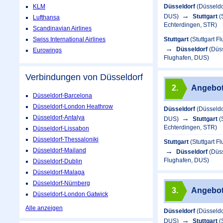
KLM
Düsseldorf
(Düsseldo
DUS)
Stuttgart
(
Lufthansa
Echterdingen, STR)
Scandinavian Airlines
Swiss International Airlines
Stuttgart
(Stuttgart 
Düsseldorf
(Düss
Eurowings
Flughafen, DUS)
Verbindungen von Düsseldorf
2.
Angebo
Düsseldorf-Barcelona
Düsseldorf-London Heathrow
Düsseldorf
(Düsseldo
Düsseldorf-Antalya
DUS)
Stuttgart
(
Echterdingen, STR)
Düsseldorf-Lissabon
Düsseldorf-Thessaloniki
Stuttgart
(Stuttgart 
Düsseldorf-Mailand
Düsseldorf
(Düss
Flughafen, DUS)
Düsseldorf-Dublin
Düsseldorf-Malaga
Düsseldorf-Nürnberg
3.
Angebo
Düsseldorf-London Gatwick
Alle anzeigen
Düsseldorf
(Düsseldo
DUS)
Stuttgart
(