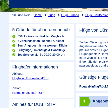
Home
Flüge
Flüge Europa
Flüge Deutschla
Sie sind hier:
5 Gründe für ab-in-den-urlaub
Flüge von Düss
550 Airlines im direkten Vergleich
6 Zahlungsarten - schnell & sicher
Suchen Sie ein günsti
Zum Angebot mit nur wenigen Klicks
Angebote von über 550
Billigflüge, Linienflüge & Gabelflüge
preiswertesten Flugan
Flugangebote zu Ihrem
Top Service
Mo-So 09:00-20:00 Uhr
Ihren Wunschflug mit 
finden Sie den preisw
passendste aus und si
Flughafeninformationen
Abflugort
Günstige Flüge
Flughafen Düsseldorf (DUS)
Route (Hinflug/Rückf
Zielort
Flughafen Stuttgart (STR)
1.
Angebo
Airlines für DUS - STR