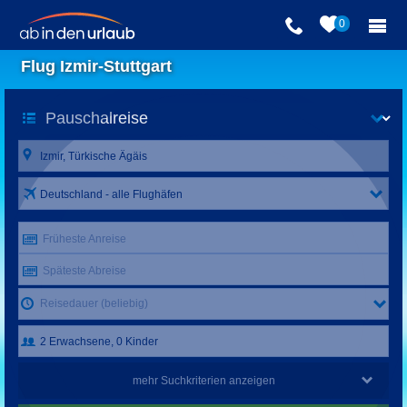
0
Flug Izmir-Stuttgart
Deutschland - alle Flughäfen
Früheste Anreise
Späteste Abreise
Reisedauer (beliebig)
mehr Suchkriterien anzeigen