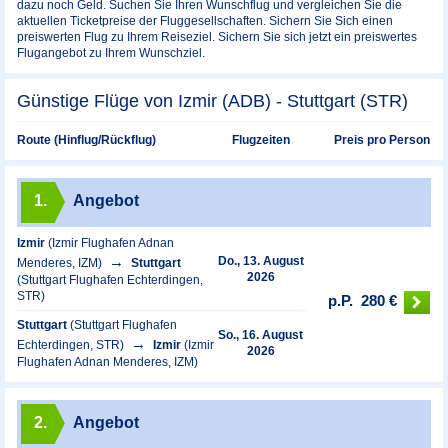
dazu noch Geld. Suchen Sie Ihren Wunschflug und vergleichen Sie die
aktuellen Ticketpreise der Fluggesellschaften. Sichern Sie Sich einen
preiswerten Flug zu Ihrem Reiseziel. Sichern Sie sich jetzt ein preiswertes
Flugangebot zu Ihrem Wunschziel.
Günstige Flüge von Izmir (ADB) - Stuttgart (STR)
Preis pro Person
Route (Hinflug/Rückflug)
Flugzeiten
1.
Angebot
Izmir
(Izmir Flughafen Adnan
Do., 13. August
Menderes, IZM)
Stuttgart
2026
(Stuttgart Flughafen Echterdingen,
STR)
p.P.
280 €
Stuttgart
(Stuttgart Flughafen
So., 16. August
Echterdingen, STR)
Izmir
(Izmir
2026
Flughafen Adnan Menderes, IZM)
2.
Angebot