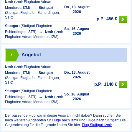
Izmir
(Izmir Flughafen Adnan
Do., 13. August
Menderes, IZM)
Stuttgart
2026
(Stuttgart Flughafen Echterdingen,
STR)
p.P.
456 €
Stuttgart
(Stuttgart Flughafen
So., 16. August
Echterdingen, STR)
Izmir
(Izmir
2026
Flughafen Adnan Menderes, IZM)
7.
Angebot
Izmir
(Izmir Flughafen Adnan
Do., 13. August
Menderes, IZM)
Stuttgart
2026
(Stuttgart Flughafen Echterdingen,
STR)
p.P.
1148 €
Stuttgart
(Stuttgart Flughafen
So., 16. August
Echterdingen, STR)
Izmir
(Izmir
2026
Flughafen Adnan Menderes, IZM)
Der passende Flug war in dieser Auswahl nicht dabei? Dann suchen Sie
nach weiteren Angeboten für
Flüge nach Izmir
und
Flüge nach Stuttgart
. Die
Gegenrichtung für die Flugroute finden Sie hier:
Flug Stuttgart-Izmir