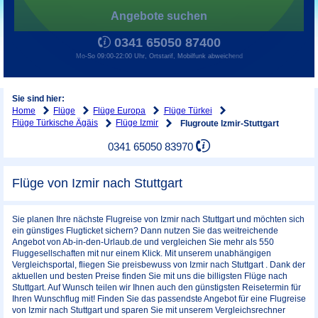
Angebote suchen
0341 65050 87400
Mo-So 09:00-22:00 Uhr, Ortstarif, Mobilfunk abweichend
Sie sind hier:
Home
Flüge
Flüge Europa
Flüge Türkei
Flüge Türkische Ägäis
Flüge Izmir
Flugroute Izmir-Stuttgart
0341 65050 83970
Flüge von Izmir nach Stuttgart
Sie planen Ihre nächste Flugreise von Izmir nach Stuttgart und möchten sich
ein günstiges Flugticket sichern? Dann nutzen Sie das weitreichende
Angebot von Ab-in-den-Urlaub.de und vergleichen Sie mehr als 550
Fluggesellschaften mit nur einem Klick. Mit unserem unabhängigen
Vergleichsportal, fliegen Sie preisbewuss von Izmir nach Stuttgart . Dank der
aktuellen und besten Preise finden Sie mit uns die billigsten Flüge nach
Stuttgart. Auf Wunsch teilen wir Ihnen auch den günstigsten Reisetermin für
Ihren Wunschflug mit! Finden Sie das passendste Angebot für eine Flugreise
von Izmir nach Stuttgart und sparen Sie mit unserem Vergleichsrechner