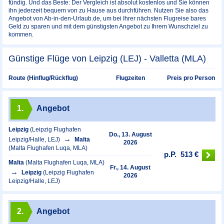
fündig. Und das Beste: Der Vergleich ist absolut kostenlos und Sie können
ihn jederzeit bequem von zu Hause aus durchführen. Nutzen Sie also das
Angebot von Ab-in-den-Urlaub.de, um bei Ihrer nächsten Flugreise bares
Geld zu sparen und mit dem günstigsten Angebot zu Ihrem Wunschziel zu
kommen.
Günstige Flüge von Leipzig (LEJ) - Valletta (MLA)
Preis pro Person
Route (Hinflug/Rückflug)
Flugzeiten
1.
Angebot
Leipzig
(Leipzig Flughafen
Do., 13. August
Leipzig/Halle, LEJ)
Malta
2026
(Malta Flughafen Luqa, MLA)
p.P.
513 €
Malta
(Malta Flughafen Luqa, MLA)
Fr., 14. August
Leipzig
(Leipzig Flughafen
2026
Leipzig/Halle, LEJ)
2.
Angebot