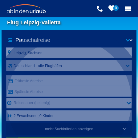
0
Flug Leipzig-Valletta
Deutschland - alle Flughäfen
Früheste Anreise
Späteste Abreise
Reisedauer (beliebig)
mehr Suchkriterien anzeigen