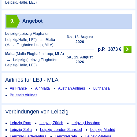
Leipzig/Halle, LEJ)
9.
Angebot
Leipzig
(Leipzig Flughafen
Do., 13. August
Leipzig/Halle, LEJ)
Malta
2026
(Malta Flughafen Luqa, MLA)
p.P.
3873 €
Malta
(Malta Flughafen Luqa, MLA)
Sa., 15. August
Leipzig
(Leipzig Flughafen
2026
Leipzig/Halle, LEJ)
Airlines für LEJ - MLA
Air France
Air Malta
Austrian Airlines
Lufthansa
Brussels Airlines
Verbindungen von Leipzig
Leipzig-Rom
Leipzig-Zürich
Leipzig-Lissabon
Leipzig-Sofia
Leipzig-London Stansted
Leipzig-Madrid
Leipzig-Fuerteventura
Leipzig-Kreta
Leipzig-Malaga