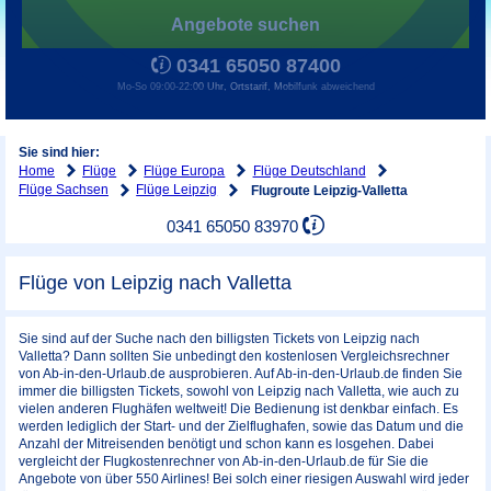
Angebote suchen
0341 65050 87400
Mo-So 09:00-22:00 Uhr, Ortstarif, Mobilfunk abweichend
Sie sind hier:
Home
Flüge
Flüge Europa
Flüge Deutschland
Flüge Sachsen
Flüge Leipzig
Flugroute Leipzig-Valletta
0341 65050 83970
Flüge von Leipzig nach Valletta
Sie sind auf der Suche nach den billigsten Tickets von Leipzig nach
Valletta? Dann sollten Sie unbedingt den kostenlosen Vergleichsrechner
von Ab-in-den-Urlaub.de ausprobieren. Auf Ab-in-den-Urlaub.de finden Sie
immer die billigsten Tickets, sowohl von Leipzig nach Valletta, wie auch zu
vielen anderen Flughäfen weltweit! Die Bedienung ist denkbar einfach. Es
werden lediglich der Start- und der Zielflughafen, sowie das Datum und die
Anzahl der Mitreisenden benötigt und schon kann es losgehen. Dabei
vergleicht der Flugkostenrechner von Ab-in-den-Urlaub.de für Sie die
Angebote von über 550 Airlines! Bei solch einer riesigen Auswahl wird jeder